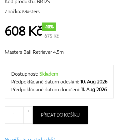
Kód produktu:
BR12S
Značka:
Masters
GPS/Dálkoměry
608
Kč
-10%
675 Kč
Masters Ball Retriever 4.5m
Doplňky
Dostupnost:
Skladem
Předpokládané datum odeslání:
10. Aug 2026
Dárkové poukazy
Předpokládané datum doručení:
11. Aug 2026
+
PŘIDAT DO KOŠÍKU
-
Nenašli jste, co jste hledali?