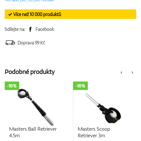
✓ Více než 10 000 produktů
Sdílejte na:
Facebook
Doprava 99 Kč
Podobné produkty
‹
›
-10%
-10%
rs Ball Retriever
Masters Scoop
Master
Retriever 3m
Compac