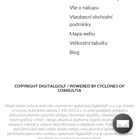
Vše o nákupu
Všeobecní obchodní
podmínky
Mapa webu
Velikostní tabulky
Blog
COPYRIGHT DIGITALGOLF / POWERED BY
CYCLONE3
OF
COMSULTIA
Obsah tohoto webu je duševním vlastnictvím společnosti DigitalGolf s.r.o. a je chráněn
ve smyslu Autorského zákona č. 618/2003 Z.z. ve znění pozdějších předpisů a
příslušnými platnými právními předpisy Slovenské republiky. Obsahem webu se
rozumí grafický vzhled - design, obsahová platforma, logická struktura, textový i
obrazový materiál a veškeré další informace a náležitosti webu. Publikování resp.
další šíření části nebo celého obsahu tohoto webu jakýmkoli způsobem bez
předchozího písemného souhlasu společnosti DigitalGolf s.r.o. je výslovně zakázáno
bez ohledu na uvedení či neuvedení zdroje.