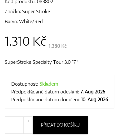
Kód produktu:
083802
Značka:
Super Stroke
Barva: White/Red
GPS/Dálkoměry
1.310
Kč
1.380 Kč
Doplňky
SuperStroke Specialty Tour 3.0 17"
Dárkové poukazy
Dostupnost:
Skladem
Předpokládané datum odeslání:
7. Aug 2026
Předpokládané datum doručení:
10. Aug 2026
+
PŘIDAT DO KOŠÍKU
-