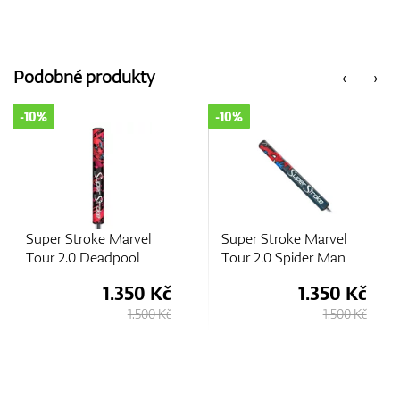
Podobné produkty
‹
›
-10%
Super Stroke Marvel
Super Stroke Zenergy
Tour 2.0 Spider Man
Pistol 1.0
č
1.350 Kč
1.210 Kč
Kč
1.500 Kč
1.280 Kč