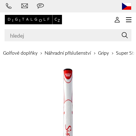
Golfové doplňky
Náhradní příslušenství
Gripy
Super St
Značky
Golfové hole
Oblečení