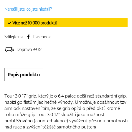
Nenašli jste, co jste hledali?
✓ Více než 10 000 produktů
Sdílejte na:
Facebook
Doprava 99 Kč
Popis produktu
Tour 3.0 17" grip, který je o 6,4 palce delší než standardní grip,
nabízí golfistům jedinečné výhody. Umožňuje dosáhnout tzv.
armlock nastavení tím, že se grip opírá o předloktí. Kromě
toho může grip Tour 3.0 17" sloužit i jako možnost
protitěžového (counterbalance) vyvážení, přesunu hmotnosti
nad ruce a zvýšení těžiště samotného puttera.