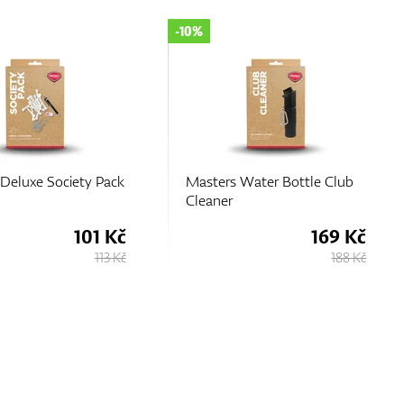
-10%
Water Bottle Club
Masters Retract Pencil
Holder
169 Kč
135 Kč
188 Kč
150 Kč