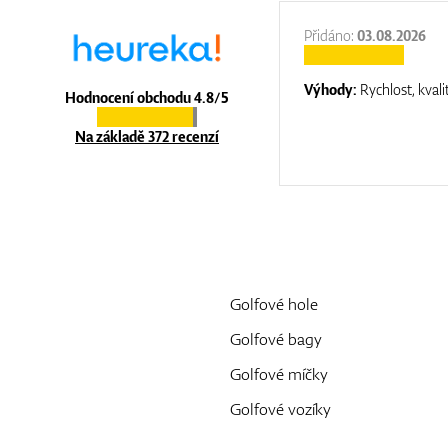
:
31.12.2025
Přidáno:
03.08.2026
:
top luxury
Výhody:
Rychlost, kvali
Hodnocení obchodu 4.8/5
Na základě 372 recenzí
Golfové hole
Golfové bagy
Golfové míčky
Golfové vozíky