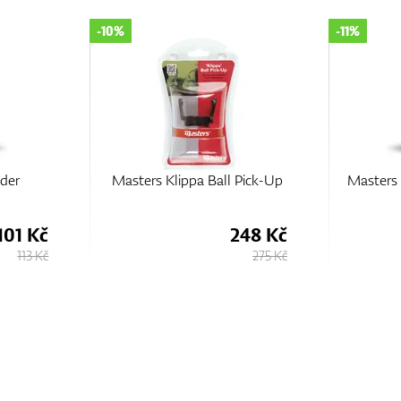
-11%
-10%
Pick-Up
Masters Deluxe Society Pack
Masters 
Cleaner
248 Kč
101 Kč
275 Kč
113 Kč