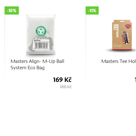
-11%
-10%
Masters Tee Holder
Masters Klippa Ball 
101 Kč
113 Kč