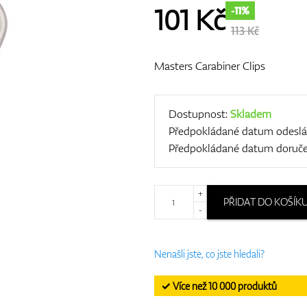
101
Kč
-11%
113 Kč
Masters Carabiner Clips
Dostupnost:
Skladem
Předpokládané datum odeslá
Předpokládané datum doruče
+
PŘIDAT DO KOŠÍK
-
Nenašli jste, co jste hledali?
✓ Více než 10 000 produktů