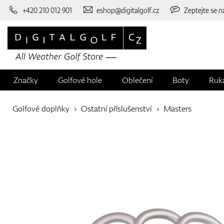
+420 210 012 901
eshop@digitalgolf.cz
Zeptejte se n
Značky
Golfové hole
Oblečení
Boty
Ruk
Golfové doplňky
Ostatní příslušenství
Masters