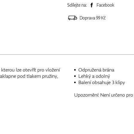
Sdílejte na:
Facebook
Doprava 99 Kč
terou lze otevřít pro vložení
Odpružená brána
zaklapne pod tlakem pružiny,
Lehký a odolný
Balení obsahuje 3 klipy
Upozornění: Není určeno pro 