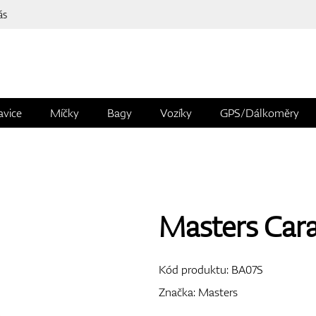
ás
avice
Míčky
Bagy
Vozíky
GPS/Dálkoměry
Masters Cara
Kód produktu:
BA07S
Značka:
Masters