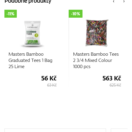
Podobné produkty
‹
›
11%
-10%
-13
GPS/Dálkoměry
Doplňky
Masters Bamboo
Masters Bamboo Tees
L
Graduated Tees 1 Bag
2 3/4 Mixed Colour
Wh
25 Lime
1000 pcs
56 Kč
563 Kč
Dárkové poukazy
63 Kč
625 Kč