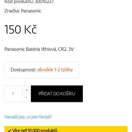
Kód produktu:
30010227
Značka:
Panasonic
GPS/Dálkoměry
150
Kč
Panasonic Batéria líthiová, CR2, 3V
Doplňky
Dostupnost:
obvykle 1-2 týdny
Dárkové poukazy
+
PŘIDAT DO KOŠÍKU
-
Nenašli jste, co jste hledali?
✓ Více než 10 000 produktů