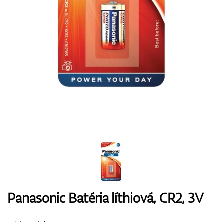
Boty
Rukavice
Míčky
Bagy
Panasonic Batéria líthiová, CR2, 3V
Vozíky