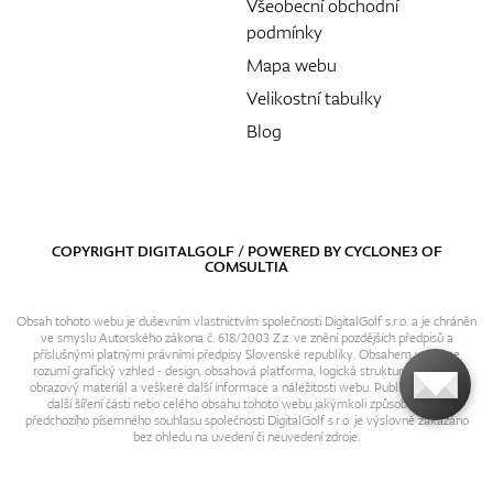
Všeobecní obchodní
podmínky
Mapa webu
Velikostní tabulky
Blog
COPYRIGHT DIGITALGOLF / POWERED BY
CYCLONE3
OF
COMSULTIA
Obsah tohoto webu je duševním vlastnictvím společnosti DigitalGolf s.r.o. a je chráněn
ve smyslu Autorského zákona č. 618/2003 Z.z. ve znění pozdějších předpisů a
příslušnými platnými právními předpisy Slovenské republiky. Obsahem webu se
rozumí grafický vzhled - design, obsahová platforma, logická struktura, textový i
obrazový materiál a veškeré další informace a náležitosti webu. Publikování resp.
další šíření části nebo celého obsahu tohoto webu jakýmkoli způsobem bez
předchozího písemného souhlasu společnosti DigitalGolf s.r.o. je výslovně zakázáno
bez ohledu na uvedení či neuvedení zdroje.