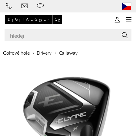
Golfové hole
Drivery
Callaway
Značky
Golfové hole
Oblečení