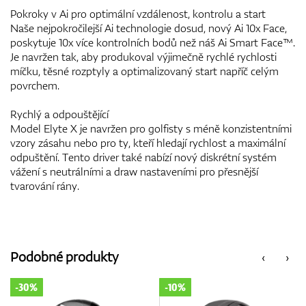
Pokroky v Ai pro optimální vzdálenost, kontrolu a start
Naše nejpokročilejší Ai technologie dosud, nový Ai 10x Face,
poskytuje 10x více kontrolních bodů než náš Ai Smart Face™.
Je navržen tak, aby produkoval výjimečně rychlé rychlosti
míčku, těsné rozptyly a optimalizovaný start napříč celým
povrchem.
Rychlý a odpouštějící
Model Elyte X je navržen pro golfisty s méně konzistentními
vzory zásahu nebo pro ty, kteří hledají rychlost a maximální
odpuštění. Tento driver také nabízí nový diskrétní systém
vážení s neutrálními a draw nastaveními pro přesnější
tvarování rány.
Podobné produkty
‹
›
-10%
-10%