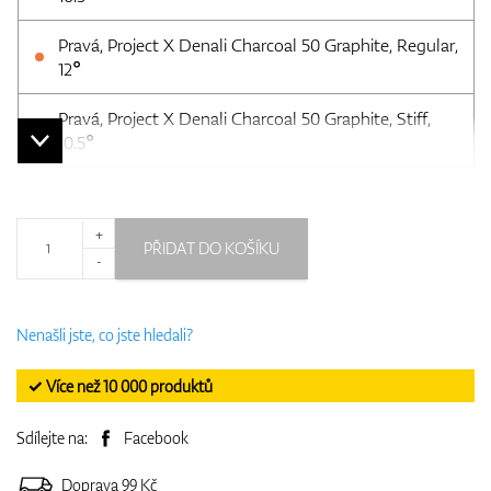
Pravá, Project X Denali Charcoal 50 Graphite, Regular,
12°
Pravá, Project X Denali Charcoal 50 Graphite, Stiff,
10.5°
+
PŘIDAT DO KOŠÍKU
-
Nenašli jste, co jste hledali?
✓ Více než 10 000 produktů
Sdílejte na:
Facebook
Doprava 99 Kč