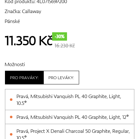
Kód produktu:
4L071569P200
Značka:
Callaway
Pánské
GPS/Dálkoměry
11.350
Kč
-30%
16.230 Kč
Doplňky
Možnosti
PRO PRAVÁKY:
PRO LEVÁKY:
Dárkové poukazy
Pravá, Mitsubishi Vanquish PL 40 Graphite, Light,
10.5°
Pravá, Mitsubishi Vanquish PL 40 Graphite, Light, 12°
Pravá, Project X Denali Charcoal 50 Graphite, Regular,
10.5°