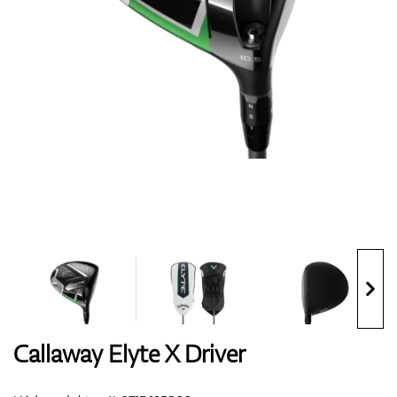
Boty
Rukavice
Míčky
Bagy
Callaway Elyte X Driver
Vozíky