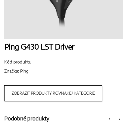
Boty
Rukavice
Ping G430 LST Driver
Kód produktu:
Míčky
Značka:
Ping
ZOBRAZIŤ PRODUKTY ROVNAKEJ KATEGÓRIE
Bagy
Podobné produkty
‹
›
Vozíky