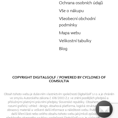
Ochrana osobních údajů
Vše o nákupu
Všeobecní obchodní
podmínky
Mapa webu
Velikostní tabulky
Blog
COPYRIGHT DIGITALGOLF / POWERED BY
CYCLONE3
OF
COMSULTIA
Obsah tohoto webu je duševním vlastnictvím společnosti DigitalGolf s.r.o. a je chráněn
ve smyslu Autorského zákona č. 618/2003 Z.z. ve znění pozdějších předpisů a
příslušnými platnými právními předpisy Slovenské republiky. Obsahem webu se
rozumí grafický vzhled - design, obsahová platforma, logická struktura, textový i
obrazový materiál a veškeré další informace a náležitosti webu. Publikování resp.
další šíření části nebo celého obsahu tohoto webu jakýmkoli způsobem bez
předchozího písemného souhlasu společnosti DigitalGolf s.r.o. je výslovně zakázáno