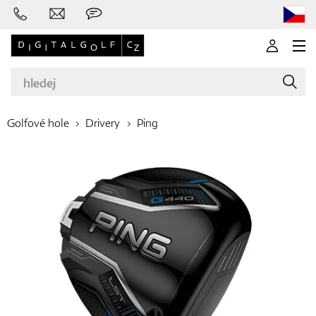
Golfové hole
Drivery
Ping
Značky
Golfové hole
Oblečení