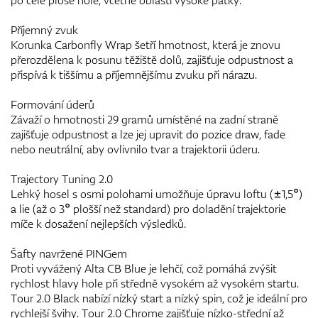
Příjemný zvuk
Korunka Carbonfly Wrap šetří hmotnost, která je znovu
přerozdělena k posunu těžiště dolů, zajišťuje odpustnost a
přispívá k tiššímu a příjemnějšímu zvuku při nárazu.
Formování úderů
Závaží o hmotnosti 29 gramů umístěné na zadní straně
zajišťuje odpustnost a lze jej upravit do pozice draw, fade
nebo neutrální, aby ovlivnilo tvar a trajektorii úderu.
Trajectory Tuning 2.0
Lehký hosel s osmi polohami umožňuje úpravu loftu (±1,5°)
a lie (až o 3° plošší než standard) pro doladění trajektorie
míče k dosažení nejlepších výsledků.
Šafty navržené PINGem
Proti vyvážený Alta CB Blue je lehčí, což pomáhá zvýšit
rychlost hlavy hole při středně vysokém až vysokém startu.
Tour 2.0 Black nabízí nízký start a nízký spin, což je ideální pro
rychlejší švihy. Tour 2.0 Chrome zajišťuje nízko-střední až