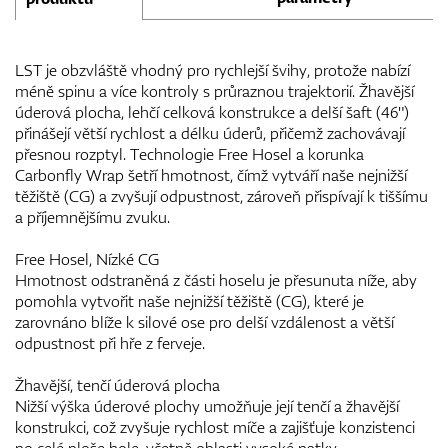
LST je obzvláště vhodný pro rychlejší švihy, protože nabízí
méně spinu a více kontroly s průraznou trajektorií. Žhavější
úderová plocha, lehčí celková konstrukce a delší šaft (46")
přinášejí větší rychlost a délku úderů, přičemž zachovávají
přesnou rozptyl. Technologie Free Hosel a korunka
Carbonfly Wrap šetří hmotnost, čímž vytváří naše nejnižší
těžiště (CG) a zvyšují odpustnost, zároveň přispívají k tiššímu
a příjemnějšímu zvuku.
Free Hosel, Nízké CG
Hmotnost odstraněná z části hoselu je přesunuta níže, aby
pomohla vytvořit naše nejnižší těžiště (CG), které je
zarovnáno blíže k silové ose pro delší vzdálenost a větší
odpustnost při hře z ferveje.
Žhavější, tenčí úderová plocha
Nižší výška úderové plochy umožňuje její tenčí a žhavější
konstrukci, což zvyšuje rychlost míče a zajišťuje konzistenci
po celé ploše hole, včetně oblasti vysoké patky.