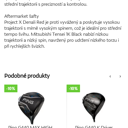
střední trajektorii s precizností a kontrolou.
Aftermarket šafty
Project X Denali Red je proti vyvážený a poskytuje vysokou
trajektorii s mírně vysokým spinem, což je ideální pro střední
tempo švihu. Mitsubishi Tensei 1K Black nabízí nízkou
trajektorii a nízký spin, navržený pro udržení nízkého torzu i
při rychlejších švizích.
Podobné produkty
‹
›
-10%
-10%
Ping G440 MAX HIGH
Ping G440 K Driver