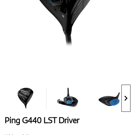
Boty
Rukavice
Míčky
Bagy
Ping G440 LST Driver
Vozíky