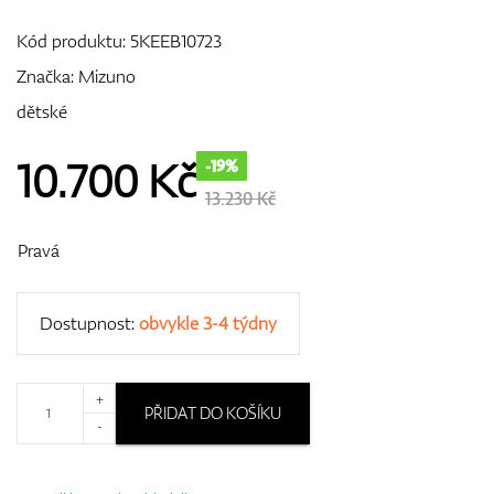
Kód produktu:
5KEEB10723
Značka:
Mizuno
GPS/Dálkoměry
dětské
10.700
Kč
-19%
Doplňky
13.230 Kč
Pravá
Dárkové poukazy
Dostupnost:
obvykle 3-4 týdny
+
PŘIDAT DO KOŠÍKU
-