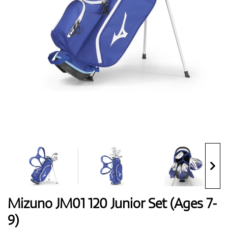
Boty
Rukavice
Míčky
Bagy
Mizuno JM01 120 Junior Set (Ages 7-
9)
Vozíky