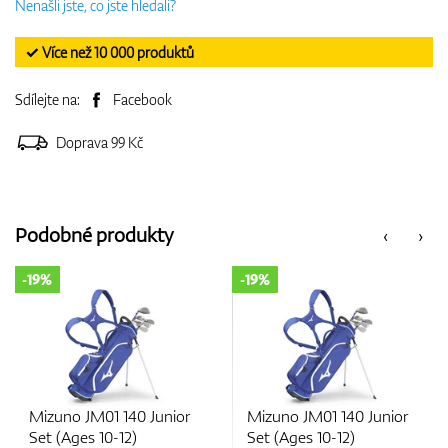
Nenašli jste, co jste hledali?
✓ Více než 10 000 produktů
Sdílejte na:
Facebook
Doprava 99 Kč
Podobné produkty
‹
›
-19%
-19%
Mizuno JM01 140 Junior
Mizuno JM01 140 Junior
Set (Ages 10-12)
Set (Ages 10-12)