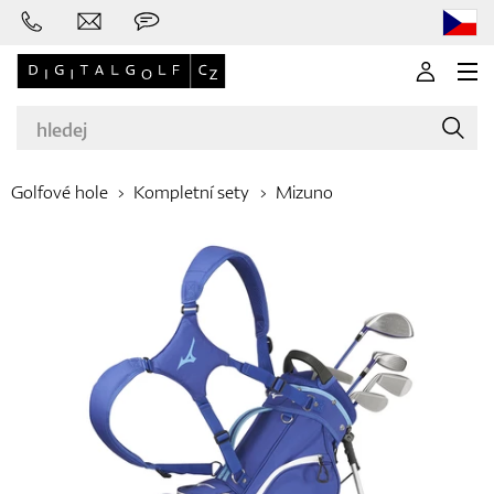
Golfové hole
Kompletní sety
Mizuno
Značky
Golfové hole
Oblečení