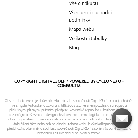
Vše o nákupu
Všeobecní obchodní
podmínky
Mapa webu
Velikostní tabulky
Blog
COPYRIGHT DIGITALGOLF / POWERED BY
CYCLONE3
OF
COMSULTIA
Obsah tohoto webu je duševním vlastnictvím společnosti DigitalGolf s.r.o. a je chráněn
ve smyslu Autorského zákona č. 618/2003 Z.z. ve znění pozdějších předpisů a
příslušnými platnými právními předpisy Slovenské republiky. Obsahem webu se
rozumí grafický vzhled - design, obsahová platforma, logická struktura, textový i
obrazový materiál a veškeré další informace a náležitosti webu. Publikování resp.
další šíření části nebo celého obsahu tohoto webu jakýmkoli způsobem bez
předchozího písemného souhlasu společnosti DigitalGolf s.r.o. je výslovně zakázáno
bez ohledu na uvedení či neuvedení zdroje.