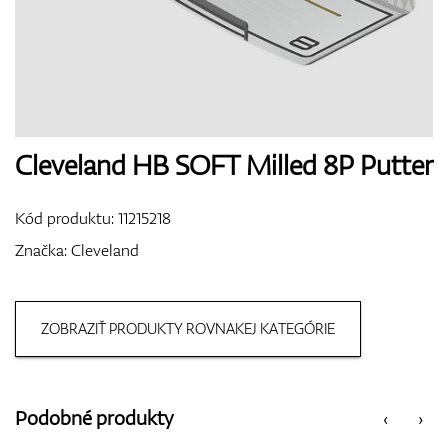
Boty
Rukavice
Cleveland HB SOFT Milled 8P Putter
Kód produktu:
11215218
Míčky
Značka:
Cleveland
ZOBRAZIŤ PRODUKTY ROVNAKEJ KATEGÓRIE
Bagy
Podobné produkty
‹
›
Vozíky