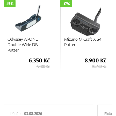
-15%
-17%
GPS/Dálkoměry
Odyssey Ai-ONE
Mizuno M.Craft X S4
Doplňky
Double Wide DB
Putter
Putter
6.350 Kč
8.900 Kč
7.480 Kč
10.730 Kč
Dárkové poukazy
Přidáno:
03.08.2026
Přidáno