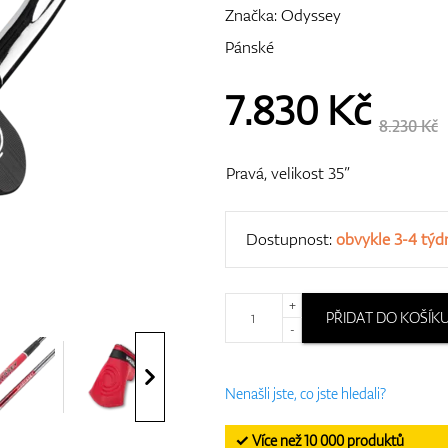
Značka:
Odyssey
Pánské
7.830
Kč
8.230 Kč
Pravá, velikost 35”
Dostupnost:
obvykle 3-4 týd
+
PŘIDAT DO KOŠÍK
-
Nenašli jste, co jste hledali?
✓ Více než 10 000 produktů