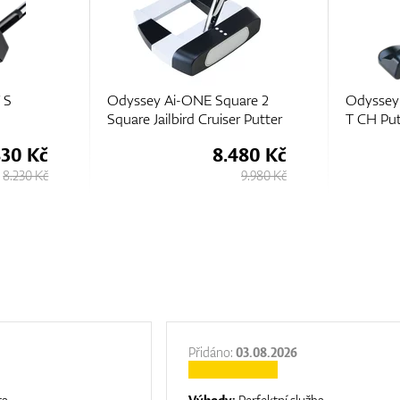
are 2
Odyssey Ai-ONE Milled One
Odyssey
r Putter
T CH Putter
Putter
480 Kč
10.600 Kč
9.980 Kč
12.480 Kč
Přidáno:
03.08.2026