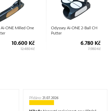
 Ai-ONE 2-Ball CH
Odyssey Ai-ONE Cruiser Big
7 DB Putter
6.780 Kč
7.430 Kč
7.980 Kč
8.730 Kč
Přidáno:
21.07.2026