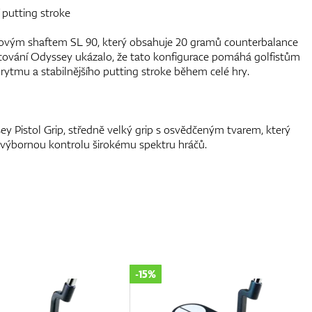
 putting stroke
lovým shaftem SL 90, který obsahuje 20 gramů counterbalance
Testování Odyssey ukázalo, že tato konfigurace pomáhá golfistům
rytmu a stabilnějšího putting stroke během celé hry.
y Pistol Grip, středně velký grip s osvědčeným tvarem, který
výbornou kontrolu širokému spektru hráčů.
-15%