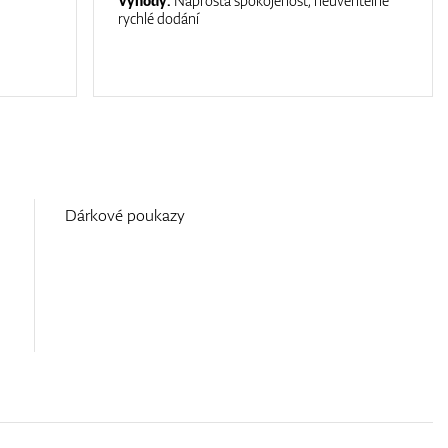
Výhody:
Naprostá spokojenost, neuvěřitelně
rychlé dodání
Dárkové poukazy