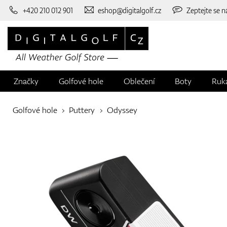
+420 210 012 901
eshop@digitalgolf.cz
Zeptejte se n
Značky
Golfové hole
Oblečení
Boty
Ruk
Golfové hole
Puttery
Odyssey