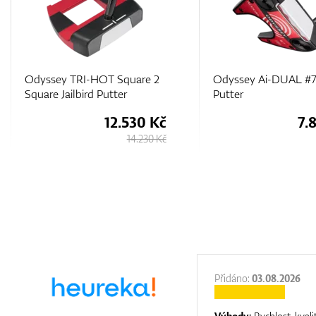
Odyssey Ai-DUAL #7 S
Odyssey Ai-ONE Squ
Putter
Square Jailbird Cruise
7.830 Kč
8.
8.230 Kč
:
31.12.2025
Přidáno:
03.08.2026
:
top luxury