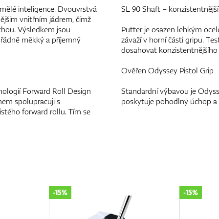
mělé inteligence. Dvouvrstvá
SL 90 Shaft – konzistentnější
jším vnitřním jádrem, čímž
ochou. Výsledkem jsou
Putter je osazen lehkým oce
mořádně měkký a příjemný
závaží v horní části gripu. 
dosahovat konzistentnějšího 
Ověřen Odyssey Pistol Grip
logií Forward Roll Design
Standardní výbavou je Odysse
nem spolupracují s
poskytuje pohodlný úchop a 
stého forward rollu. Tím se
-15%
-15%