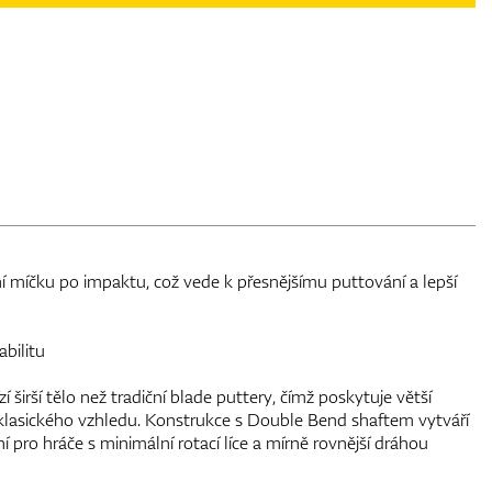
ní míčku po impaktu, což vede k přesnějšímu puttování a lepší
abilitu
irší tělo než tradiční blade puttery, čímž poskytuje větší
y klasického vzhledu. Konstrukce s Double Bend shaftem vytváří
í pro hráče s minimální rotací líce a mírně rovnější dráhou