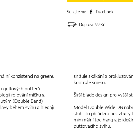
Sdílejte na:
Facebook
Doprava 99 Kč
lní konzistenci na greenu
snižuje skákání a prokluzová
kontrole směru.
 golfových putterů
logii rolování míčku a
Širší blade design pro vyšší st
ahnutým (Double Bend)
 hlavy během švihu a hledají
Model Double Wide DB nabízí š
stabilitu při úderu bez ztrát
minimální toe hang a je ideáln
puttovacího švihu.