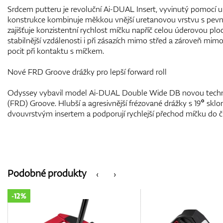
Srdcem putteru je revoluční Ai-DUAL Insert, vyvinutý pomocí u
konstrukce kombinuje měkkou vnější uretanovou vrstvu s pevně
zajišťuje konzistentní rychlost míčku napříč celou úderovou pl
stabilnější vzdálenosti i při zásazích mimo střed a zároveň mi
pocit při kontaktu s míčkem.
Nové FRD Groove drážky pro lepší forward roll
Odyssey vybavil model Ai-DUAL Double Wide DB novou techno
(FRD) Groove. Hlubší a agresivnější frézované drážky s 19° sklo
dvouvrstvým insertem a podporují rychlejší přechod míčku do či
Podobné produkty
‹
›
-15%