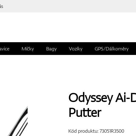
ás
avice
Míčky
Bagy
Vozíky
GPS/Dálkoměry
Odyssey Ai-
Putter
Kód produktu:
73051R3500