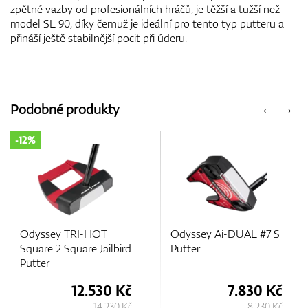
zpětné vazby od profesionálních hráčů, je těžší a tužší než
model SL 90, díky čemuž je ideální pro tento typ putteru a
přináší ještě stabilnější pocit při úderu.
Podobné produkty
‹
›
-15%
Odyssey Ai-DUAL #7 S
Odyssey Ai-ONE
rd
Putter
Square 2 Square Jailbird
Cruiser Putter
č
7.830 Kč
8.480 Kč
Kč
8.230 Kč
9.980 Kč