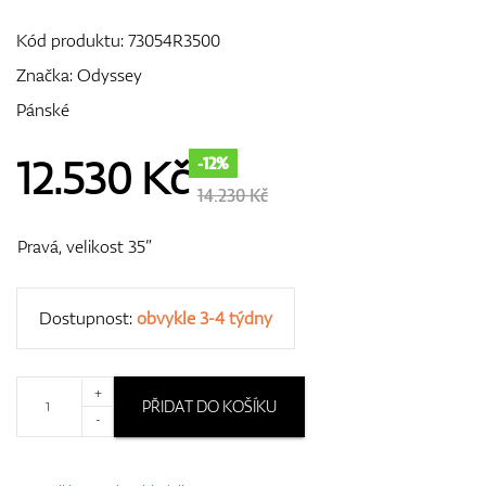
Kód produktu:
73054R3500
Značka:
Odyssey
GPS/Dálkoměry
Pánské
12.530
Kč
-12%
Doplňky
14.230 Kč
Pravá, velikost 35”
Dárkové poukazy
Dostupnost:
obvykle 3-4 týdny
+
PŘIDAT DO KOŠÍKU
-