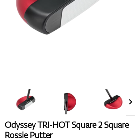
Boty
Rukavice
Míčky
Bagy
Odyssey TRI-HOT Square 2 Square
Rossie Putter
Vozíky