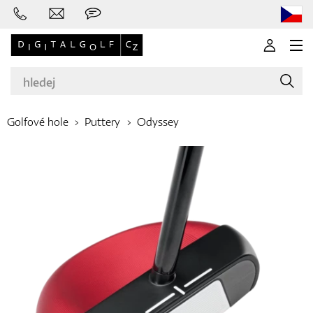
Golfové hole
Puttery
Odyssey
Značky
Golfové hole
Oblečení