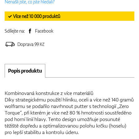
Nenašli jste, co jste hledali?
✓ Více než 10 000 produktů
Sdílejte na:
Facebook
Doprava 99 Kč
Popis produktu
Kombinovaná konstrukce z více materiálů
Díky strategickému použití hliníku, oceli a více než 140 gramů
wolframu se podařilo navrhnout putter s technologií „Zero
Torque“, při kterém je více než 80 % hmotnosti soustředěno
pod horní linií hlavy. Tento design umožňuje posunuté
těžiště dopředu a optimalizovanou polohu krčku (hoselu)
pro lepší stabilitu a kontrolu úderu.