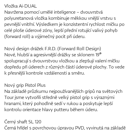
Vložka Ai-DUAL
Navržena pomocí umělé inteligence – dvouvrstvá
polyuretanová vložka kombinuje měkkou vnější vrstvu s
pevnější vnitřní. Výsledkem je konzistentní rychlost míčku po
celé ploše úderové zóny, lepší přední rotující valivý pohyb
(forward roll) a výjimečný pocit při úderu.
Nový design drážek F.R.D. (Forward Roll Design)
Nové, hlubší a agresivnější drážky se sklonem 19°
spolupracují s dvouvrstvou vložkou a zlepšují valení míčku
dopředu při úderech z různých částí úderové plochy. To vede
k přesnější kontrole vzdálenosti a směru.
Nový grip Pistol Plus
Na základě průzkumu nejpoužívanějších gripů na světových
Tour jsme vytvořili středně velký pistol grip s výraznými
hranami, který pohodlně sedí v rukou a poskytuje lepší
kontrolu orientace hlavy putteru během úderu.
Černý shaft SL 120
Černá hřídel s povrchovou úpravou PVD, vyvinutá na základě