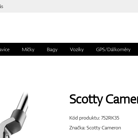
ás
avice
Míčky
Bagy
Vozíky
GPS/Dálkoměry
Scotty Came
Kód produktu:
752RK35
Značka:
Scotty Cameron