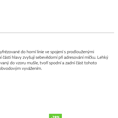
yfrézované do horní linie ve spojení s prodlouženými
í části hlavy zvyšují sebevědomí při adresování míčku. Lehký
arovaný do vzoru mušle, tvoří spodní a zadní část tohoto
s obvodovým vyvážením.