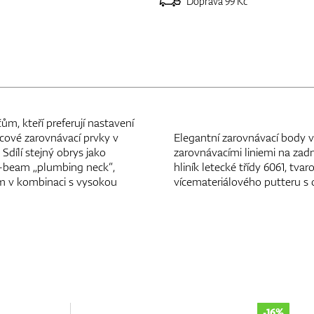
Doprava 99 Kč
m, kteří preferují nastavení
icové zarovnávací prvky v
Elegantní zarovnávací body v
Sdílí stejný obrys jako
zarovnávacími liniemi na zadn
I-beam „plumbing neck“,
hliník letecké třídy 6061, tv
m v kombinaci s vysokou
vícemateriálového putteru 
-16%
-28%