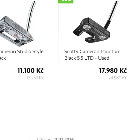
Cameron Phantom
Scotty Cameron 2026
5 LTD - Used
Phantom 7 DB
17.980 Kč
12.430 Kč
24.980 Kč
13.230 Kč
Přidáno:
21.07.2026