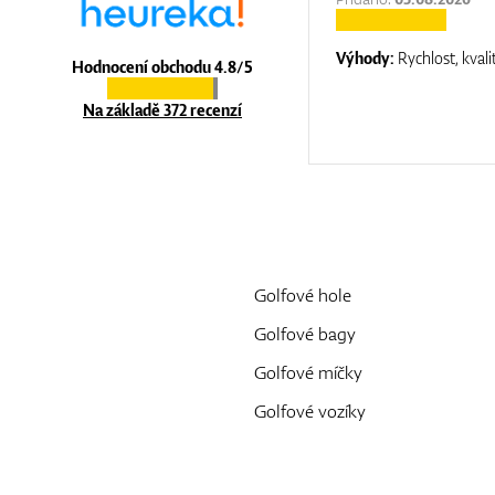
:
top luxury
Výhody:
Rychlost, kvali
Hodnocení obchodu 4.8/5
Na základě 372 recenzí
Golfové hole
Golfové bagy
Golfové míčky
Golfové vozíky