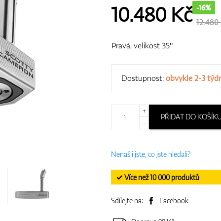
10.480
Kč
-16%
12.480
Pravá, velikost 35"
Dostupnost:
obvykle 2-3 týd
+
PŘIDAT DO KOŠÍK
-
Nenašli jste, co jste hledali?
✓ Více než 10 000 produktů
Sdílejte na:
Facebook