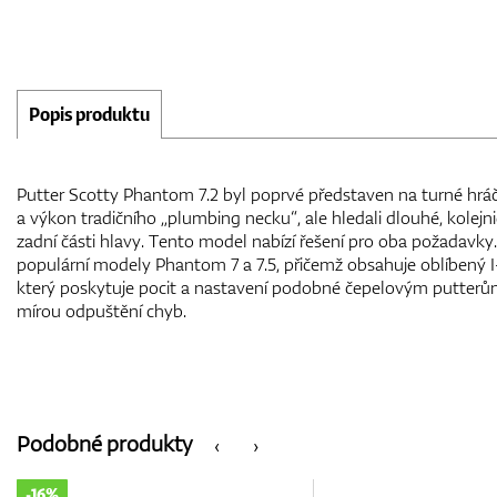
Popis produktu
Putter Scotty Phantom 7.2 byl poprvé představen na turné hráčů
a výkon tradičního „plumbing necku“, ale hledali dlouhé, kolejn
zadní části hlavy. Tento model nabízí řešení pro oba požadavky. 
populární modely Phantom 7 a 7.5, přičemž obsahuje oblíbený 
který poskytuje pocit a nastavení podobné čepelovým putterů
mírou odpuštění chyb.
Podobné produkty
‹
›