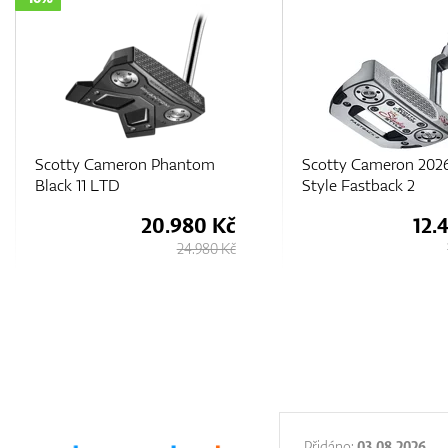
Scotty Cameron 2026 Studio
Scotty Cameron 202
Style Fastback 2
Phantom 7.5
12.430 Kč
12.
13.230 Kč
:
31.12.2025
Přidáno:
03.08.2026