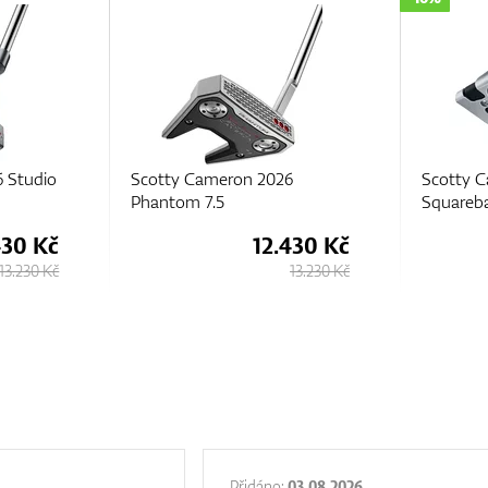
6
Scotty Cameron Studio Style
Scotty 
Squareback
Black 5.
430 Kč
11.100 Kč
13.230 Kč
13.230 Kč
Přidáno:
03.08.2026