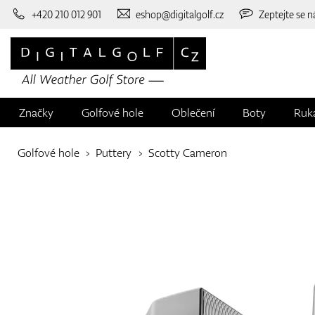
+420 210 012 901
eshop@digitalgolf.cz
Zeptejte se n
Značky
Golfové hole
Oblečení
Boty
Ruk
Golfové hole
Puttery
Scotty Cameron