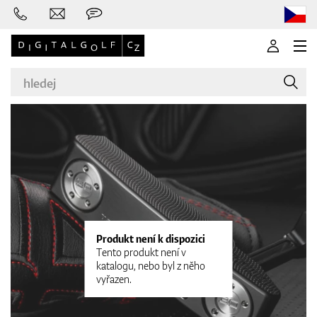
Značky
Golfové hole
Produkt není k dispozici
Tento produkt není v
katalogu, nebo byl z něho
vyřazen.
Oblečení