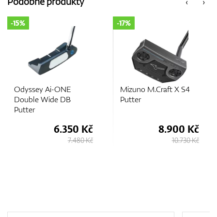
Podobné produkty
‹
›
-15%
-17%
GPS/Dálkoměry
Doplňky
Odyssey Ai-ONE
Mizuno M.Craft X S4
Double Wide DB
Putter
Putter
Dárkové poukazy
6.350 Kč
8.900 Kč
7.480 Kč
10.730 Kč