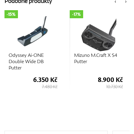
Podobné produkty
‹
›
-15%
-17%
GPS/Dálkoměry
Doplňky
Odyssey Ai-ONE
Mizuno M.Craft X S4
Double Wide DB
Putter
Putter
Dárkové poukazy
6.350 Kč
8.900 Kč
7.480 Kč
10.730 Kč