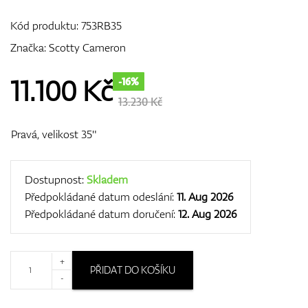
Kód produktu:
753RB35
Značka:
Scotty Cameron
GPS/Dálkoměry
11.100
Kč
-16%
13.230 Kč
Doplňky
Pravá, velikost 35"
Dostupnost:
Skladem
Dárkové poukazy
Předpokládané datum odeslání:
11. Aug 2026
Předpokládané datum doručení:
12. Aug 2026
+
PŘIDAT DO KOŠÍKU
-