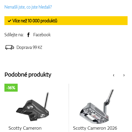
Nenašli jste, co jste hledali?
✓ Více než 10 000 produktů
Sdílejte na:
Facebook
Doprava 99 Kč
Podobné produkty
‹
›
on
Scotty Cameron 2026
Scotty Camero