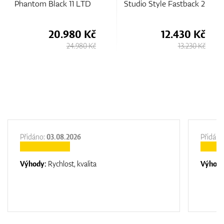
k 11 LTD
Studio Style Fastback 2
Phantom 7.5
.980 Kč
12.430 Kč
12.
24.980 Kč
13.230 Kč
Přidáno:
03.08.2026
Přidáno
Výhody:
Rychlost, kvalita
Výhod