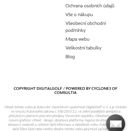
Ochrana osobních údajů
Vše o nákupu
Všeobecní obchodní
podmínky
Mapa webu
Velikostní tabulky
Blog
COPYRIGHT DIGITALGOLF / POWERED BY
CYCLONE3
OF
COMSULTIA
Obsah tohoto webu je duševním vlastnictvím společnosti DigitalGolf s.r.o. a je chráněn
ve smyslu Autorského zákona č. 618/2003 Z.z. ve znění pozdějších předpisů a
příslušnými platnými právními předpisy Slovenské republiky. Obsahem webu se
rozumí grafický vzhled - design, obsahová platforma, logická struktura, textový i
obrazový materiál a veškeré další informace a náležitosti webu. Publikování resp.
další šíření části nebo celého obsahu tohoto webu jakýmkoli způsobem bez