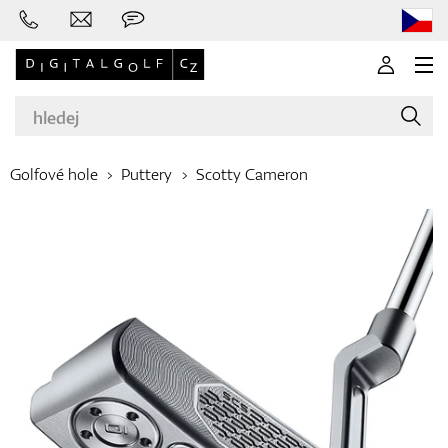
Golfové hole
Puttery
Scotty Cameron
Značky
Golfové hole
Oblečení