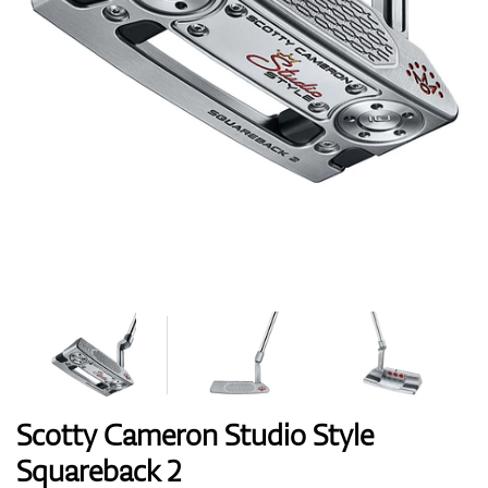
Boty
Rukavice
Míčky
Bagy
Scotty Cameron Studio Style
Squareback 2
Vozíky