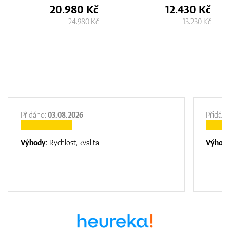
20.980 Kč
12.430 Kč
24.980 Kč
13.230 Kč
Přidáno:
03.08.2026
Přidáno
Výhody:
Rychlost, kvalita
Výhod