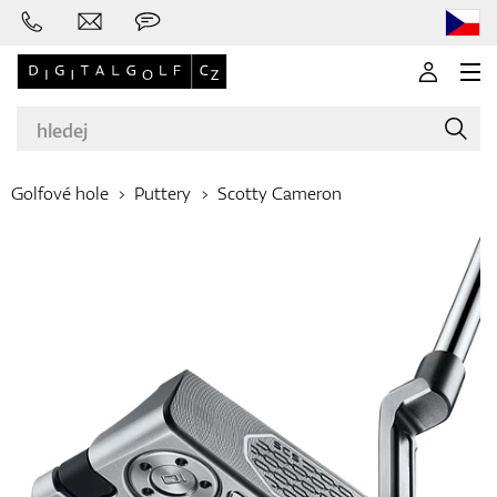
Golfové hole
Puttery
Scotty Cameron
Značky
Golfové hole
Oblečení