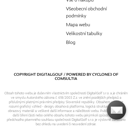
Všeobecní obchodní
podmínky
Mapa webu
Velikostní tabulky
Blog
COPYRIGHT DIGITALGOLF / POWERED BY
CYCLONE3
OF
COMSULTIA
Obsah tohoto webu je duševním vlastnictvím společnosti DigitalGolf s.r.o. a je chráněn
ve smyslu Autorského zákona č. 618/2003 Z.z. ve znění pozdějších předpisů a
příslušnými platnými právními předpisy Slovenské republiky. Obsahem webu se
rozumí grafický vzhled - design, obsahová platforma, logická struktura, textový i
obrazový materiál a veškeré další informace a náležitosti webu. Publikování resp.
další šíření části nebo celého obsahu tohoto webu jakýmkoli způsobem bez
předchozího písemného souhlasu společnosti DigitalGolf s.r.o. je výslovně zakázáno
bez ohledu na uvedení či neuvedení zdroje.