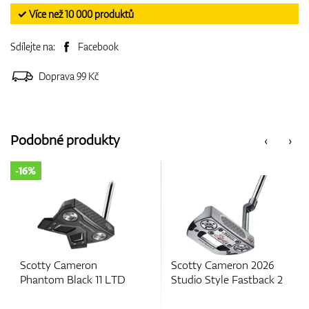
✓ Více než 10 000 produktů
Sdílejte na:
Facebook
Doprava 99 Kč
Podobné produkty
‹
›
ameron
Scotty Cameron 2026
Scotty Cam
Black 11 LTD
Studio Style Fastback 2
Phantom 7.