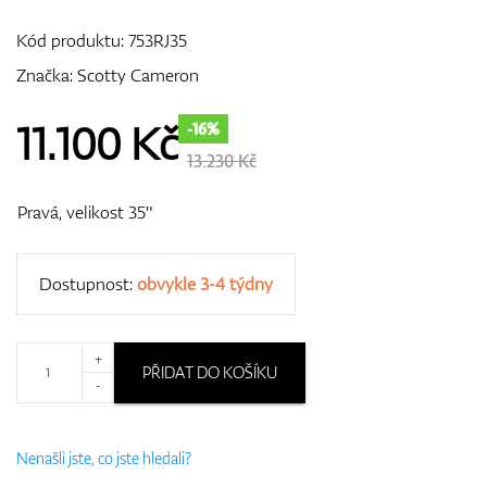
Kód produktu:
753RJ35
Značka:
Scotty Cameron
GPS/Dálkoměry
11.100
Kč
-16%
13.230 Kč
Doplňky
Pravá, velikost 35"
Dostupnost:
obvykle 3-4 týdny
Dárkové poukazy
+
PŘIDAT DO KOŠÍKU
-
Nenašli jste, co jste hledali?