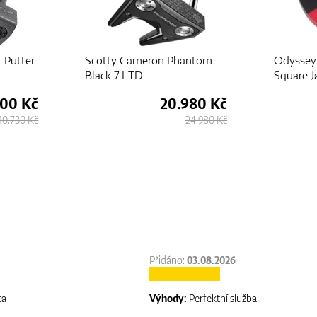
antom
Odyssey TRI-HOT Square 2
Ping
Square Jailbird Putter
980 Kč
12.530 Kč
24.980 Kč
14.230 Kč
Přidáno:
03.08.2026
ta
Výhody:
Perfektní služba