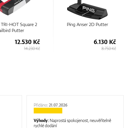
 Anser 2D Putter
Ping Ladies G Le3 Ketsch G
Putter
6.130 Kč
10.350 Kč
8.750 Kč
11.630 Kč
Přidáno:
21.07.2026
Výhody:
Naprostá spokojenost, neuvěřitelně
rychlé dodání