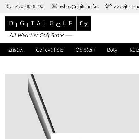
+420 210 012 901
eshop@digitalgolf.cz
Zeptejte se n
Značky
Golfové hole
Oblečení
Boty
Ruk