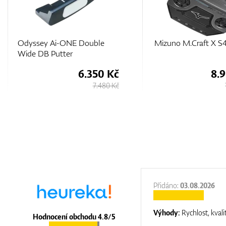
Mizuno M.Craft X S4 Putter
Scotty Cameron Ph
Black 7 LTD
8.900 Kč
20.
10.730 Kč
:
31.12.2025
Přidáno:
03.08.2026
:
top luxury
Výhody:
Rychlost, kvali
Hodnocení obchodu 4.8/5