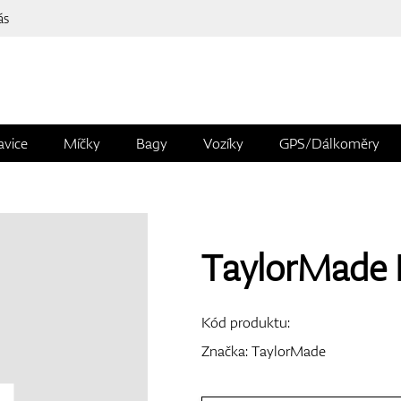
ás
avice
Míčky
Bagy
Vozíky
GPS/Dálkoměry
TaylorMade 
Kód produktu:
Značka:
TaylorMade