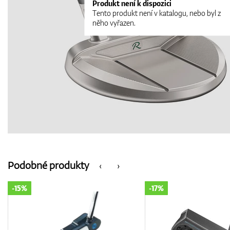
Produkt není k dispozici
Tento produkt není v katalogu, nebo byl z
něho vyřazen.
Podobné produkty
‹
›
-17%
-16%