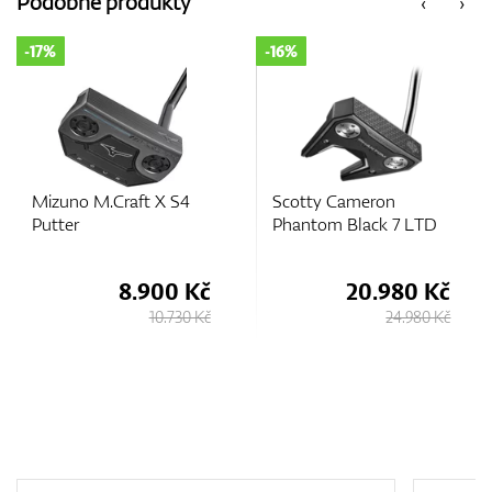
Podobné produkty
‹
›
-17%
-16%
GPS/Dálkoměry
Doplňky
Mizuno M.Craft X S4
Scotty Cameron
Putter
Phantom Black 7 LTD
8.900 Kč
20.980 Kč
Dárkové poukazy
10.730 Kč
24.980 Kč