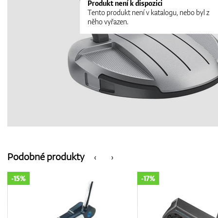
Produkt není k dispozici
Tento produkt není v katalogu, nebo byl z
něho vyřazen.
Podobné produkty
‹
›
-17%
-16%