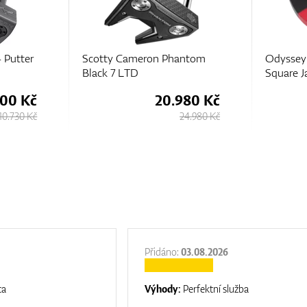
antom
Odyssey TRI-HOT Square 2
Ping
Square Jailbird Putter
980 Kč
12.530 Kč
24.980 Kč
14.230 Kč
Přidáno:
03.08.2026
ta
Výhody:
Perfektní služba