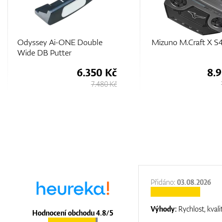
Mizuno M.Craft X S4 Putter
Scotty Cameron Ph
Black 7 LTD
8.900 Kč
20.
10.730 Kč
:
31.12.2025
Přidáno:
03.08.2026
:
top luxury
Výhody:
Rychlost, kvali
Hodnocení obchodu 4.8/5