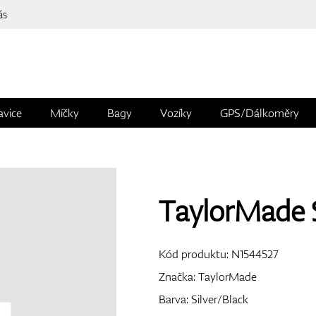
ás
avice
Míčky
Bagy
Vozíky
GPS/Dálkoměry
TaylorMade S
Kód produktu:
N1544527
Značka:
TaylorMade
Barva: Silver/Black