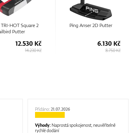
 Anser 2D Putter
Ping Ladies G Le3 Ketsch G
Putter
6.130 Kč
10.350 Kč
8.750 Kč
11.630 Kč
Přidáno:
21.07.2026
Výhody:
Naprostá spokojenost, neuvěřitelně
rychlé dodání