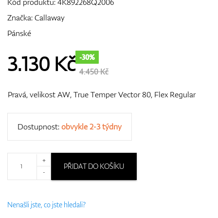
Kód produktu:
4K892268Q2006
Značka:
Callaway
Pánské
GPS/Dálkoměry
3.130
Kč
-30%
4.450 Kč
Doplňky
Pravá, velikost AW, True Temper Vector 80, Flex Regular
Dostupnost:
obvykle 2-3 týdny
Dárkové poukazy
+
PŘIDAT DO KOŠÍKU
-
Nenašli jste, co jste hledali?