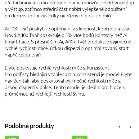
přední hrana a zkrácená zadní hrana umožňují efektivní vstup
a výstup, zatímco střední část nabízí vylepšené odpuštění
pro konzistentní výsledky na různých pozicích míče.
Ai 10X Tvář poskytuje optimální vzdálenost, kontrolu a start
Nová Ai10x Tvář poskytuje o 10x více bodů kontroly než Ai
Smart Face. S přesnějším Ai, Ai10x Tvář produkuje výjimečně
rychlé rychlosti míče, úzkou disperzi a optimalizovaný start
napříč celou tváří.
Elyte poskytuje rychlé rychlosti míče a konzistenci
Pro golfisty hledající vzdálenost a konzistenci je model Elyte
navržen tak, aby poskytoval výjimečné rychlosti míče a
úzkou disperzi v dálce. Tento model je ideální pro hráče s
průměrnou až rychlejší rychlostí švihu.
Podobné produkty
‹
›