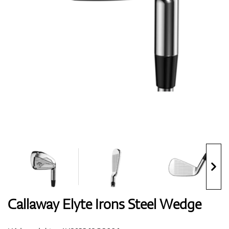
Boty
Rukavice
Míčky
Bagy
Callaway Elyte Irons Steel Wedge
Vozíky