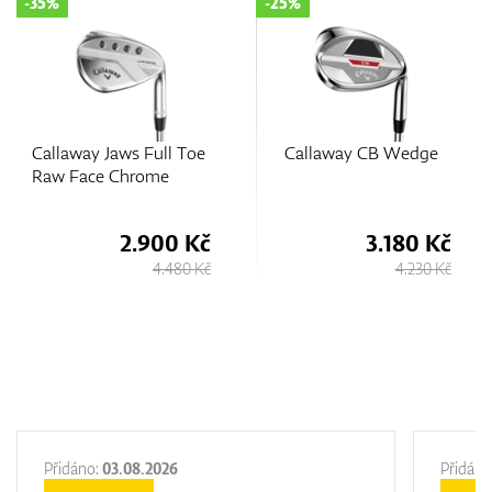
-25%
-15%
e
Callaway CB Wedge
Callaway Opus SP
Black Shadow Wedge
č
3.180 Kč
4.230 Kč
Kč
4.230 Kč
4.980 Kč
Přidáno:
03.08.2026
Přidáno