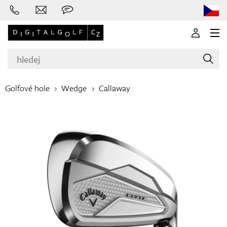
Golfové hole
Wedge
Callaway
Značky
Golfové hole
Oblečení