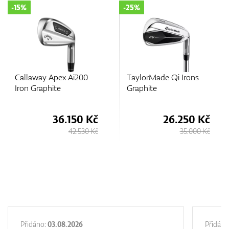
-15%
-25%
GPS/Dálkoměry
Callaway Apex Ai200
TaylorMade Qi Irons
Doplňky
Iron Graphite
Graphite
36.150 Kč
26.250 Kč
42.530 Kč
35.000 Kč
Dárkové poukazy
Přidáno:
03.08.2026
Přidáno