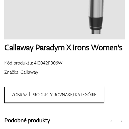
Boty
Rukavice
Callaway Paradym X Irons Women's
Kód produktu:
4I0042I1006W
Míčky
Značka:
Callaway
ZOBRAZIŤ PRODUKTY ROVNAKEJ KATEGÓRIE
Bagy
Podobné produkty
‹
›
Vozíky