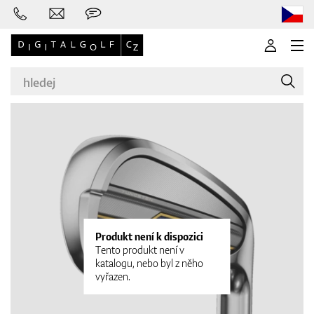
Značky
Golfové hole
Produkt není k dispozici
Tento produkt není v
katalogu, nebo byl z něho
vyřazen.
Oblečení