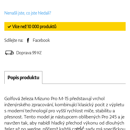
Nenašli jste, co jste hledali?
✓ Více než 10 000 produktů
Sdílejte na:
Facebook
Doprava 99 Kč
Popis produktu
Golfová železa Mizuno Pro M-15 představují vrchol
inženýrského zpracování, kombinující klasický pocit z výpletu
s moderní technologií pro vyšší rychlost míče, stabilitu a
přesnost. Tento model je nástupcem oblíbených Pro 245 a je
navržen tak, aby nabídl hladký přechod výkonu od dlouhých
želez až po wedge, přičemž každá część sady má specifickou