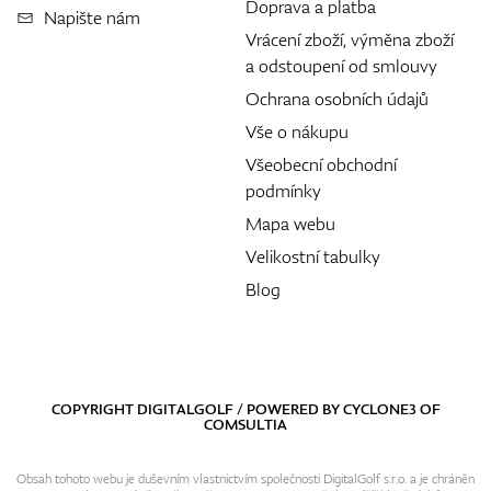
Doprava a platba
Napište nám
Vrácení zboží, výměna zboží
a odstoupení od smlouvy
Ochrana osobních údajů
Vše o nákupu
Všeobecní obchodní
podmínky
Mapa webu
Velikostní tabulky
Blog
COPYRIGHT DIGITALGOLF / POWERED BY
CYCLONE3
OF
COMSULTIA
Obsah tohoto webu je duševním vlastnictvím společnosti DigitalGolf s.r.o. a je chráněn