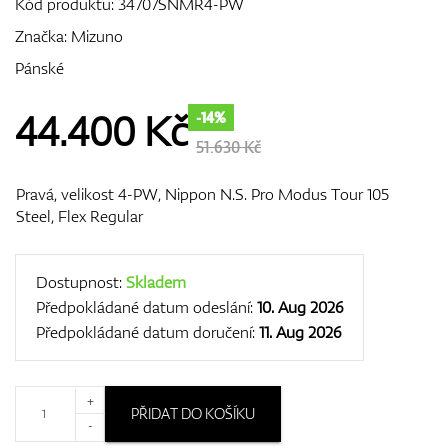
Kód produktu:
34707SNMR4-PW
Značka:
Mizuno
Pánské
GPS/Dálkoměry
44.400
Kč
-14%
51.630 Kč
Doplňky
Pravá, velikost 4-PW, Nippon N.S. Pro Modus Tour 105
Steel, Flex Regular
Dárkové poukazy
Dostupnost:
Skladem
Předpokládané datum odeslání:
10. Aug 2026
Předpokládané datum doručení:
11. Aug 2026
+
PŘIDAT DO KOŠÍKU
-