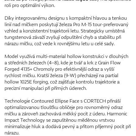
roli pro optimální výkon.
Díky integrovanému designu s kompaktní hlavou a tenkou
linií nad míčkem poskytují železa Pro M-15 tour-preferovaný
vzhled a konzistentní trajektorii letu. Strategicky umístěná
tungstenová závaží zvyšují odpuštění chyb a stabilitu při
nárazu míčku, což vede k rovnějšímu letu u celé sady.
Model využívá multi-material hollow konstrukci v dlouhých
a středních železech (4–8), kde je tvář a krk z Grain Flow
Forged 4135+ Chromoly pro efektivnější odraz a vyšší
rychlost míčku. Kratší železa (9-W) přecházejí na partial
hollow 1025E forging, což zajišťuje kontrolu trajektorie a
precizní manipulaci při přímých úderech.
Technologie Contoured Ellipse Face s CORTECH přináší
optimalizovanou tloušťku obličeje pro rovnoměrný odraz
míčku a zároveň zachovává měkký pocit z úderu. Harmonic
Impact Technology se zapuštěnou měděnou vrstvou
minimalizuje hluk a dodává pevný a přitom příjemný pocit při
nárazu.