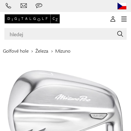
Golfové hole
Železa
Mizuno
Značky
Golfové hole
Oblečení