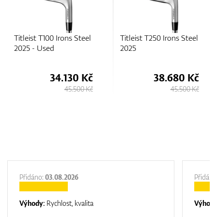
l
Titleist T250 Irons Steel
Titleist T350 Irons
2025
Graphite 2025
č
38.680 Kč
38.680 Kč
Kč
45.500 Kč
45.500 Kč
Přidáno:
03.08.2026
Přidáno
Výhody:
Rychlost, kvalita
Výhod