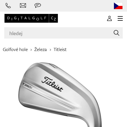
Golfové hole
Železa
Titleist
Značky
Golfové hole
Oblečení