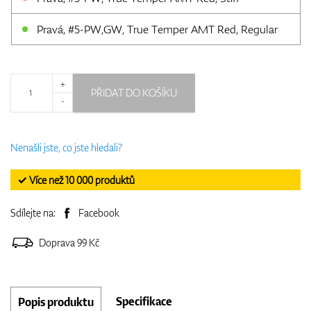
Pravá, #5-PW,GW, True Temper AMT Red, Regular
+
PŘIDAT DO KOŠÍKU
-
Nenašli jste, co jste hledali?
✓ Více než 10 000 produktů
Sdílejte na:
Facebook
Doprava 99 Kč
Specifikace
Popis produktu