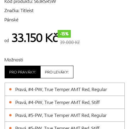
Kód produktu:
563RSR5W
Značka:
Titleist
Pánské
GPS/Dálkoměry
33.150
Kč
-15%
od
39.000 Kč
Doplňky
Možnosti
PRO PRAVÁKY:
PRO LEVÁKY:
Dárkové poukazy
Pravá, #4-PW, True Temper AMT Red, Regular
Pravá, #4-PW, True Temper AMT Red, Stiff
Pravá, #5-PW, True Temper AMT Red, Regular
Pravá, #5-PW, True Temper AMT Red, Stiff