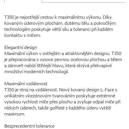
T350 je nejostřejší cestou k maximálnímu výkonu. Díky
kovaným úderovým plochám, dutému tělu a pokročilým
technologiím poskytuje větší sílu a toleranci při každém
kontaktu s míčem.
Elegantní design
Maximální výkon v ostřejším a atraktivnějším designu. T350
je přepracována s vysoce pevnou ocelovou plochou a tělem
a zároveň nabízí štíhlejší hlavu, která skrývá překvapivé
množství moderních technologií.
Maximální vzdálenost
T350 je stroj na vzdálenost. Nový kovaný design L-Face s
unikátním vícezónovým tvarováním poskytuje extrémně
vysokou rychlost míče přes plochu a zvyšuje odpal míče při
nízkých úderech, takže golfisté z každého úderu vytěží
maximum.
Bezprecedentní tolerance