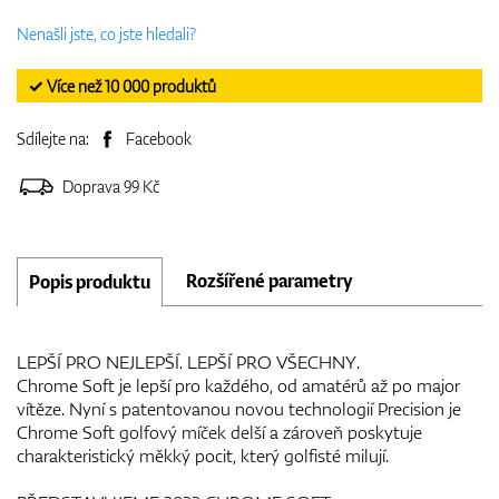
Nenašli jste, co jste hledali?
✓ Více než 10 000 produktů
Sdílejte na:
Facebook
Doprava 99 Kč
Rozšířené parametry
Popis produktu
LEPŠÍ PRO NEJLEPŠÍ. LEPŠÍ PRO VŠECHNY.
Chrome Soft je lepší pro každého, od amatérů až po major
vítěze. Nyní s patentovanou novou technologií Precision je
Chrome Soft golfový míček delší a zároveň poskytuje
charakteristický měkký pocit, který golfisté milují.