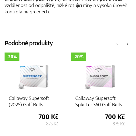
vzdálenost od odpaliště, nízké rotující rány a vysoká úroveň
kontroly na greenech.
Podobné produkty
‹
›
-20%
-20%
Callaway Supersoft
Callaway Supersoft
(2025) Golf Balls
Splatter 360 Golf Balls
700 Kč
700 Kč
875 Kč
875 Kč