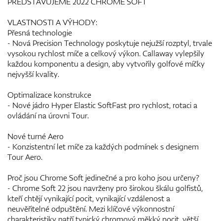
PŘEDSTAVUJEME 2022 CHROME SOFT
VLASTNOSTI A VÝHODY:
Přesná technologie
- Nová Precision Technology poskytuje nejužší rozptyl, trvale
vysokou rychlost míče a celkový výkon. Callaway vylepšily
každou komponentu a design, aby vytvořily golfové míčky
nejvyšší kvality.
Optimalizace konstrukce
- Nové jádro Hyper Elastic SoftFast pro rychlost, rotaci a
ovládání na úrovni Tour.
Nové turné Aero
- Konzistentní let míče za každých podmínek s designem
Tour Aero.
Proč jsou Chrome Soft jedinečné a pro koho jsou určeny?
- Chrome Soft 22 jsou navrženy pro širokou škálu golfistů,
kteří chtějí vynikající pocit, vynikající vzdálenost a
neuvěřitelné odpuštění. Mezi klíčové výkonnostní
charakteristiky patří typický chromový měkký pocit, větší