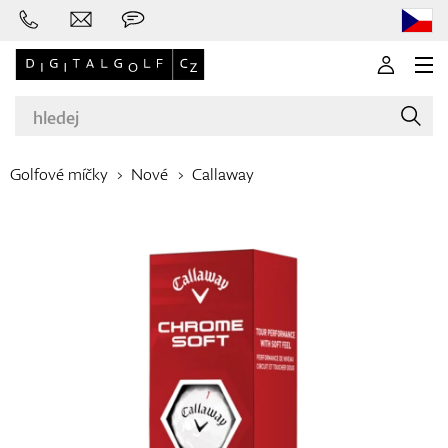
Golfové míčky
Nové
Callaway
Značky
Golfové hole
Oblečení