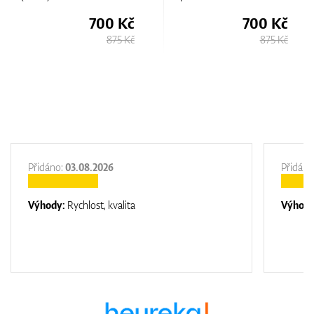
č
700 Kč
700 Kč
Kč
875 Kč
875 Kč
Přidáno:
03.08.2026
Přidáno
Výhody:
Rychlost, kvalita
Výhod