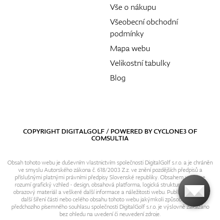
Vše o nákupu
Všeobecní obchodní
podmínky
Mapa webu
Velikostní tabulky
Blog
COPYRIGHT DIGITALGOLF / POWERED BY
CYCLONE3
OF
COMSULTIA
Obsah tohoto webu je duševním vlastnictvím společnosti DigitalGolf s.r.o. a je chráněn
ve smyslu Autorského zákona č. 618/2003 Z.z. ve znění pozdějších předpisů a
příslušnými platnými právními předpisy Slovenské republiky. Obsahem webu se
rozumí grafický vzhled - design, obsahová platforma, logická struktura, textový i
obrazový materiál a veškeré další informace a náležitosti webu. Publikování resp.
další šíření části nebo celého obsahu tohoto webu jakýmkoli způsobem bez
předchozího písemného souhlasu společnosti DigitalGolf s.r.o. je výslovně zakázáno
bez ohledu na uvedení či neuvedení zdroje.