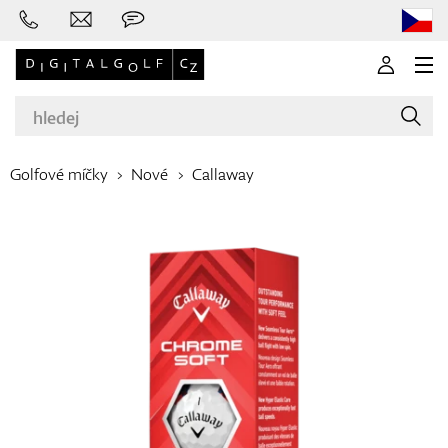
Golfové míčky
Nové
Callaway
Značky
Golfové hole
Oblečení