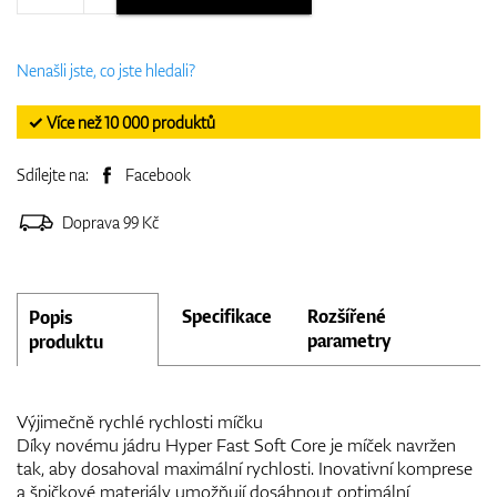
Nenašli jste, co jste hledali?
✓ Více než 10 000 produktů
Sdílejte na:
Facebook
Doprava 99 Kč
Specifikace
Rozšířené
Popis
parametry
produktu
Výjimečně rychlé rychlosti míčku
Díky novému jádru Hyper Fast Soft Core je míček navržen
tak, aby dosahoval maximální rychlosti. Inovativní komprese
a špičkové materiály umožňují dosáhnout optimální