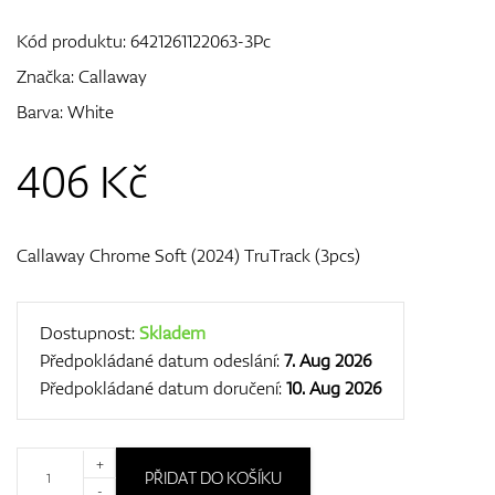
Kód produktu:
6421261122063-3Pc
Značka:
Callaway
GPS/Dálkoměry
Barva: White
406
Kč
Doplňky
Callaway Chrome Soft (2024) TruTrack (3pcs)
Dárkové poukazy
Dostupnost:
Skladem
Předpokládané datum odeslání:
7. Aug 2026
Předpokládané datum doručení:
10. Aug 2026
+
PŘIDAT DO KOŠÍKU
-