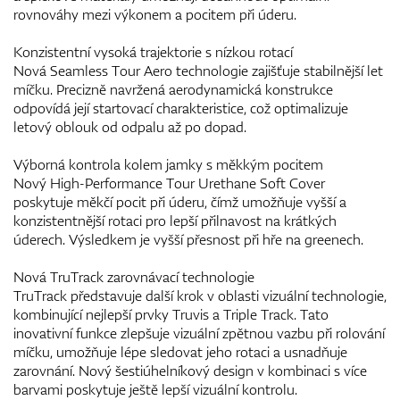
rovnováhy mezi výkonem a pocitem při úderu.
Konzistentní vysoká trajektorie s nízkou rotací
Nová Seamless Tour Aero technologie zajišťuje stabilnější let
míčku. Precizně navržená aerodynamická konstrukce
odpovídá její startovací charakteristice, což optimalizuje
letový oblouk od odpalu až po dopad.
Výborná kontrola kolem jamky s měkkým pocitem
Nový High-Performance Tour Urethane Soft Cover
poskytuje měkčí pocit při úderu, čímž umožňuje vyšší a
konzistentnější rotaci pro lepší přilnavost na krátkých
úderech. Výsledkem je vyšší přesnost při hře na greenech.
Nová TruTrack zarovnávací technologie
TruTrack představuje další krok v oblasti vizuální technologie,
kombinující nejlepší prvky Truvis a Triple Track. Tato
inovativní funkce zlepšuje vizuální zpětnou vazbu při rolování
míčku, umožňuje lépe sledovat jeho rotaci a usnadňuje
zarovnání. Nový šestiúhelníkový design v kombinaci s více
barvami poskytuje ještě lepší vizuální kontrolu.