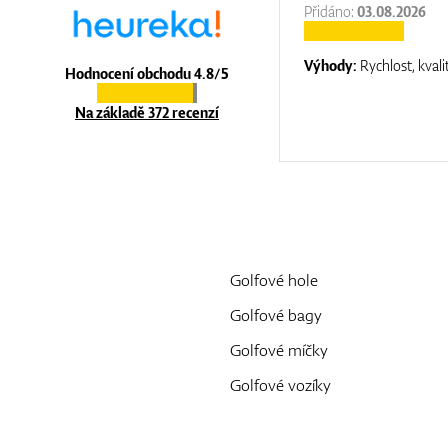
:
31.12.2025
Přidáno:
03.08.2026
:
top luxury
Výhody:
Rychlost, kvali
Hodnocení obchodu 4.8/5
Na základě 372 recenzí
Golfové hole
Golfové bagy
Golfové míčky
Golfové vozíky