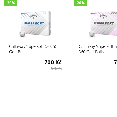
-20%
-20%
Callaway Supersoft Splatter
Callaway Supersoft (
360 Golf Balls
Golf Balls
700 Kč
7
875 Kč