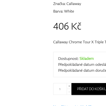
Značka:
Callaway
Barva: White
406
Kč
Callaway Chrome Tour X Triple T
Dostupnost:
Skladem
Předpokládané datum odeslá
Předpokládané datum doruče
+
PŘIDAT DO KOŠÍK
-