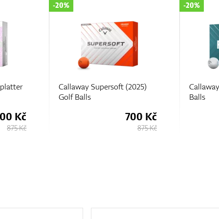
-20%
-20%
2025)
Callaway REVA (2025) Golf
Callaway
Balls
Golf Ball
00 Kč
700 Kč
875 Kč
875 Kč