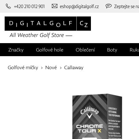
+420 210 012 901
eshop@digitalgolf.cz
Zeptejte se n
Značky
Golfové hole
Oblečení
Boty
Ruk
Golfové míčky
Nové
Callaway