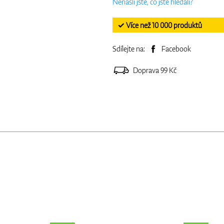
Nenašli jste, co jste hledali?
✓ Více než 10 000 produktů
Sdílejte na:
Facebook
Doprava 99 Kč