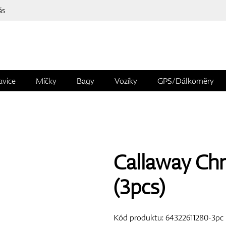
ás
avice
Míčky
Bagy
Vozíky
GPS/Dálkoměry
Callaway Chr
(3pcs)
Kód produktu:
64322611280-3pc