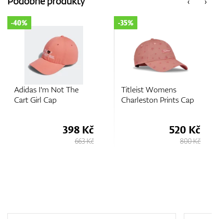
Podobné produkty
‹
›
-40%
-35%
GPS/Dálkoměry
Doplňky
Adidas I'm Not The
Titleist Womens
Cart Girl Cap
Charleston Prints Cap
398 Kč
520 Kč
Dárkové poukazy
663 Kč
800 Kč