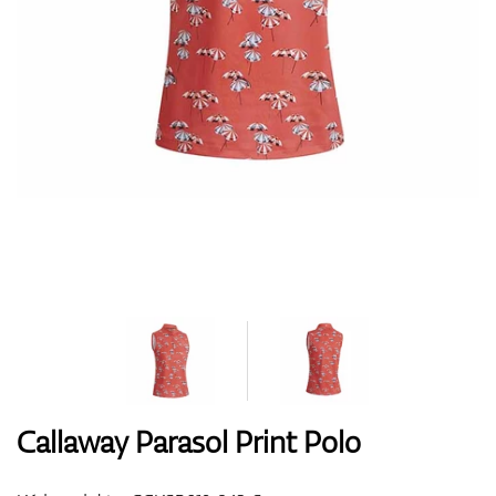
Boty
Rukavice
Míčky
Bagy
Callaway Parasol Print Polo
Vozíky