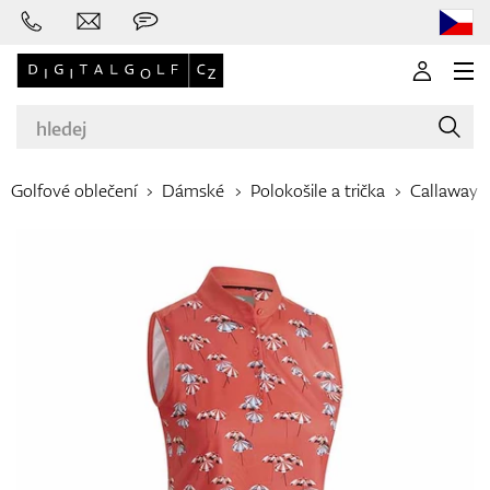
Golfové oblečení
Dámské
Polokošile a trička
Callaway
Značky
Golfové hole
Oblečení