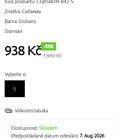
Kód produktu:
CGKSB019-842-S
Značka:
Callaway
Barva: Dubarry
GPS/Dálkoměry
Dámské
938
Kč
-50%
Doplňky
1.880 Kč
Vyberte si
Dárkové poukazy
S
Velikostní tabulka
Dostupnost:
Skladem
Předpokládané datum odeslání:
7. Aug 2026