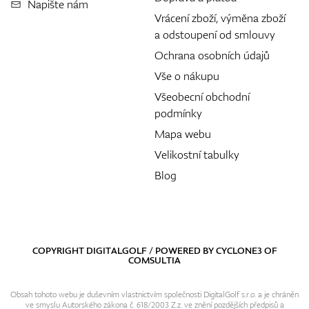
Napište nám
Vrácení zboží, výměna zboží
a odstoupení od smlouvy
Ochrana osobních údajů
Vše o nákupu
Všeobecní obchodní
podmínky
Mapa webu
Velikostní tabulky
Blog
COPYRIGHT DIGITALGOLF / POWERED BY
CYCLONE3
OF
COMSULTIA
Obsah tohoto webu je duševním vlastnictvím společnosti DigitalGolf s.r.o. a je chráněn
ve smyslu Autorského zákona č. 618/2003 Z.z. ve znění pozdějších předpisů a