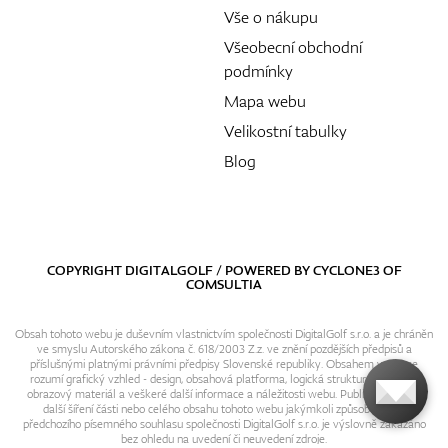
Vše o nákupu
Všeobecní obchodní
podmínky
Mapa webu
Velikostní tabulky
Blog
COPYRIGHT DIGITALGOLF / POWERED BY
CYCLONE3
OF
COMSULTIA
Obsah tohoto webu je duševním vlastnictvím společnosti DigitalGolf s.r.o. a je chráněn
ve smyslu Autorského zákona č. 618/2003 Z.z. ve znění pozdějších předpisů a
příslušnými platnými právními předpisy Slovenské republiky. Obsahem webu se
rozumí grafický vzhled - design, obsahová platforma, logická struktura, textový i
obrazový materiál a veškeré další informace a náležitosti webu. Publikování resp.
další šíření části nebo celého obsahu tohoto webu jakýmkoli způsobem bez
předchozího písemného souhlasu společnosti DigitalGolf s.r.o. je výslovně zakázáno
bez ohledu na uvedení či neuvedení zdroje.