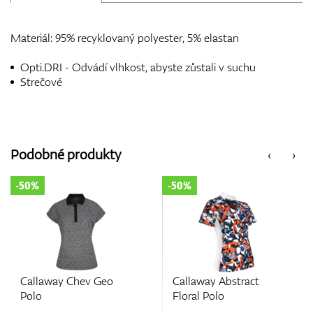
Materiál: 95% recyklovaný polyester, 5% elastan
Opti.DRI - Odvádí vlhkost, abyste zůstali v suchu
Strečové
Podobné produkty
‹
›
-50%
-50%
Callaway Abstract
Callaway Textured
Floral Polo
Short Sleeve V-Plack
Colourblock Polo