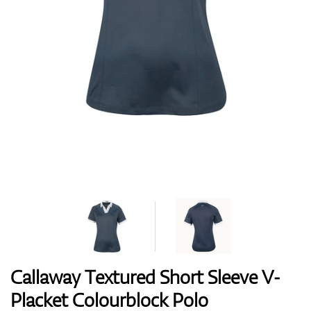
Boty
Rukavice
Míčky
Bagy
Callaway Textured Short Sleeve V-
Placket Colourblock Polo
Vozíky