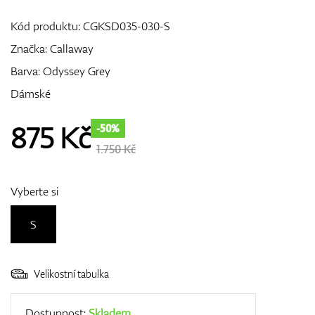
Kód produktu:
CGKSD035-030-S
Značka:
Callaway
GPS/Dálkoměry
Barva: Odyssey Grey
Dámské
Doplňky
875
Kč
-50%
1.750 Kč
Dárkové poukazy
Vyberte si
S
Velikostní tabulka
Dostupnost:
Skladem