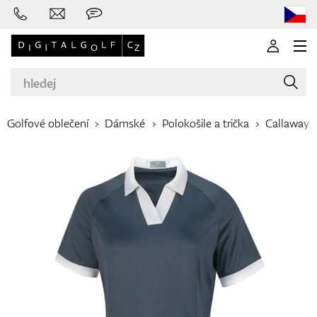
Golfové oblečení
Dámské
Polokošile a trička
Callaway
Značky
Golfové hole
Oblečení