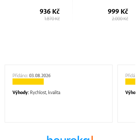
 Kč
999 Kč
875 
0 Kč
2.000 Kč
1.750
Přidáno:
03.08.2026
Přidáno
Výhody:
Rychlost, kvalita
Výhod