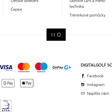
Detské oblečení
Golfové GPS a měřící
technika
Čepice
Tréninkové pomůcky
DIGITALGOLF S
Facebook
Instagram
Napište nám