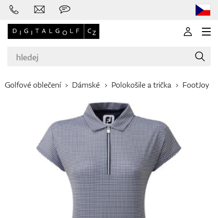
Golfové oblečení
Dámské
Polokošile a trička
FootJoy
Značky
Golfové hole
Oblečení