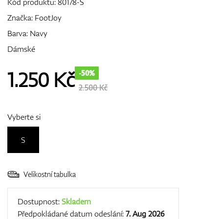
Kód produktu:
80178-S
Značka:
FootJoy
Barva: Navy
GPS/Dálkoměry
Dámské
1.250
Kč
-50%
Doplňky
2.500 Kč
Vyberte si
Dárkové poukazy
S
Velikostní tabulka
Dostupnost:
Skladem
Předpokládané datum odeslání:
7. Aug 2026