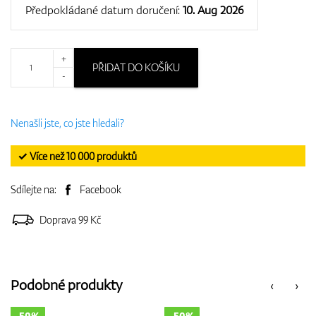
Předpokládané datum doručení:
10. Aug 2026
+
PŘIDAT DO KOŠÍKU
-
Nenašli jste, co jste hledali?
✓ Více než 10 000 produktů
Sdílejte na:
Facebook
Doprava 99 Kč
Podobné produkty
‹
›