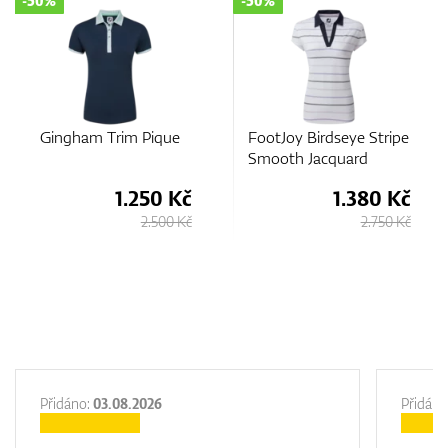
-50%
-25%
ue
FootJoy Birdseye Stripe
FootJoy Texture Knit
Smooth Jacquard
Polo
 Kč
1.380 Kč
2.380 
0 Kč
2.750 Kč
3.180
Přidáno:
03.08.2026
Přidáno