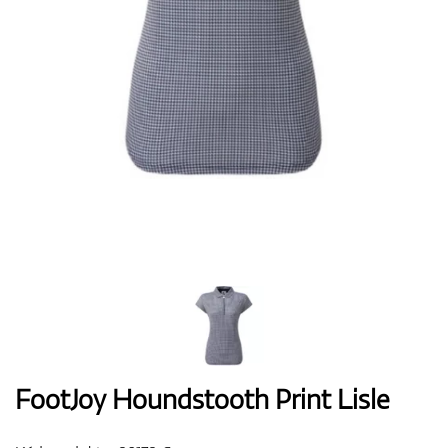
Boty
Rukavice
Míčky
Bagy
FootJoy Houndstooth Print Lisle
Vozíky