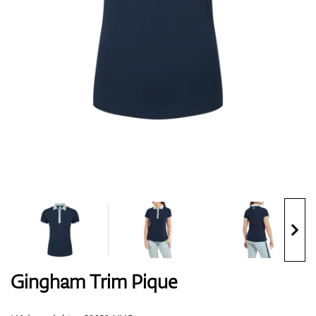
Boty
Rukavice
Míčky
Bagy
Gingham Trim Pique
Vozíky