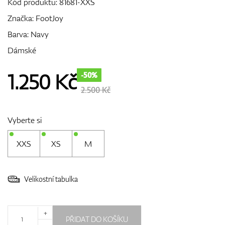
Kód produktu:
81681-XXS
Značka:
FootJoy
Barva: Navy
GPS/Dálkoměry
Dámské
1.250
Kč
-50%
Doplňky
2.500 Kč
Vyberte si
Dárkové poukazy
XXS
XS
M
Velikostní tabulka
+
PŘIDAT DO KOŠÍKU
-