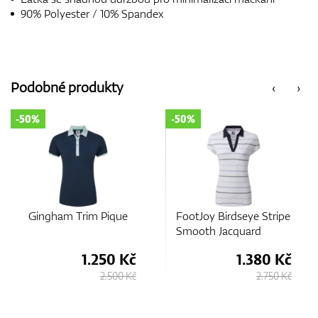
90% Polyester / 10% Spandex
Podobné produkty
‹
›
-50%
-25%
ique
FootJoy Birdseye Stripe
FootJoy Texture Kn
Smooth Jacquard
Polo
50 Kč
1.380 Kč
2.38
.500 Kč
2.750 Kč
3.