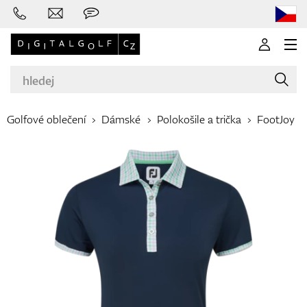
Golfové oblečení
Dámské
Polokošile a trička
FootJoy
Značky
Golfové hole
Oblečení