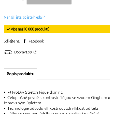
Nenašli jste, co jste hledali?
✓ Více než 10 000 produktů
Sdílejte na:
Facebook
Doprava 99 Kč
Popis produktu
FJ ProDry Stretch Pique tkanina
Celoplošné pevné s kontrastní légou se vzorem Gingham a
žebrovaným úpletem
Technologie odvodu vlhkosti odvádí vlhkost od těla
Látka se snadnou údržbou pro minimalizaci mačkání