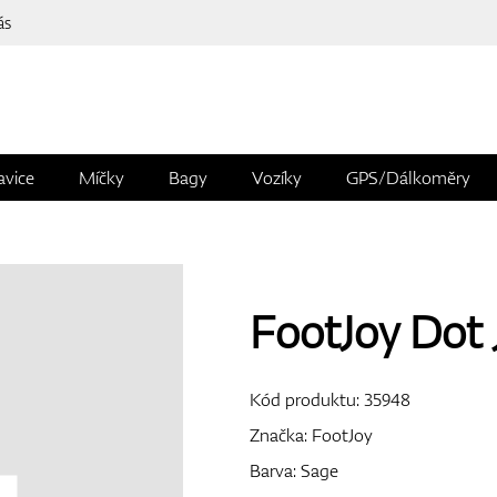
ás
avice
Míčky
Bagy
Vozíky
GPS/Dálkoměry
FootJoy Dot 
Kód produktu:
35948
Značka:
FootJoy
Barva: Sage