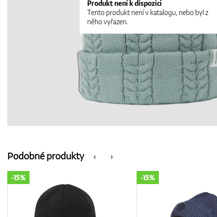
Produkt není k dispozici
Tento produkt není v katalogu, nebo byl z
něho vyřazen.
Podobné produkty
‹
›
-15%
-15%