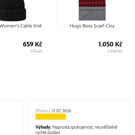
 Boss Scarf-Ciny
Ping Bassett
1.050 Kč
720 Kč
1.750 Kč
800 Kč
Přidáno:
21.07.2026
Výhody:
Naprostá spokojenost, neuvěřitelně
rychlé dodání