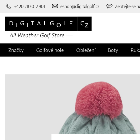
+420 210 012 901
eshop@digitalgolf.cz
Zeptejte se n
Značky
Golfové hole
Oblečení
Boty
Ruk