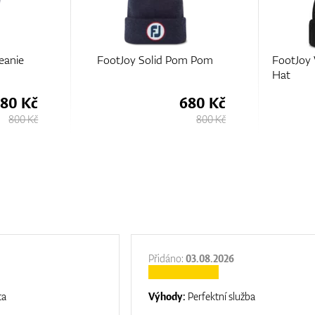
m Pom
FootJoy Women's Cable Knit
Hugo
Hat
80 Kč
659 Kč
800 Kč
775 Kč
Přidáno:
03.08.2026
ta
Výhody:
Perfektní služba