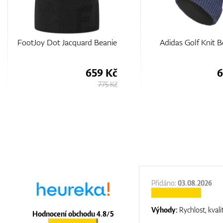
Adidas Golf Knit Beanie
FootJoy Solid Po
680 Kč
6
800 Kč
:
31.12.2025
Přidáno:
03.08.2026
:
top luxury
Výhody:
Rychlost, kvali
Hodnocení obchodu 4.8/5