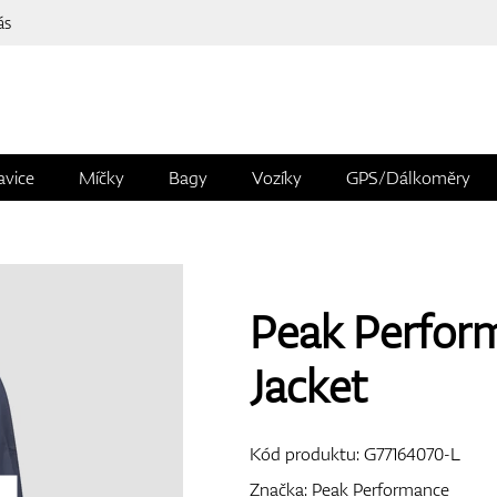
ás
avice
Míčky
Bagy
Vozíky
GPS/Dálkoměry
Peak Perfo
Jacket
Kód produktu:
G77164070-L
Značka:
Peak Performance