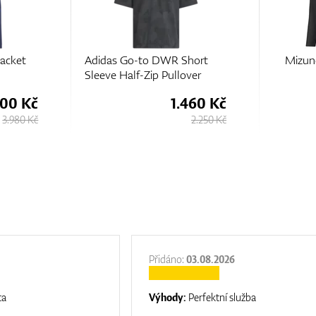
hort
Mizuno Essential 1/4 Zip
Mizuno
ver
460 Kč
1.630 Kč
2.250 Kč
2.500 Kč
Přidáno:
03.08.2026
ta
Výhody:
Perfektní služba