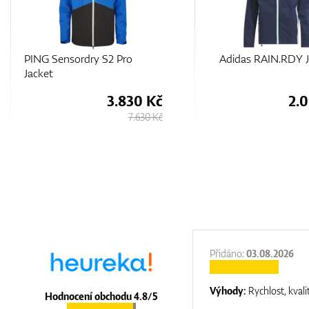
Adidas RAIN.RDY Jacket
Adidas Go-to DWR S
Sleeve Half-Zip Pullo
2.000 Kč
1.
3.980 Kč
:
31.12.2025
Přidáno:
03.08.2026
:
top luxury
Výhody:
Rychlost, kvali
Hodnocení obchodu 4.8/5