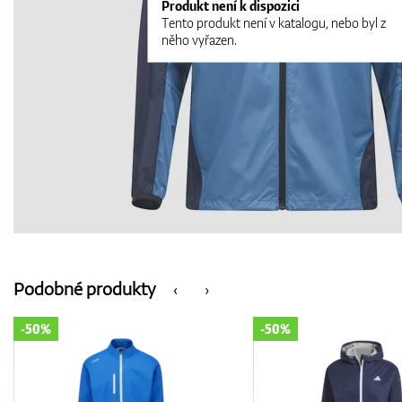
Produkt není k dispozici
Tento produkt není v katalogu, nebo byl z
něho vyřazen.
Podobné produkty
‹
›
-50%
-35%