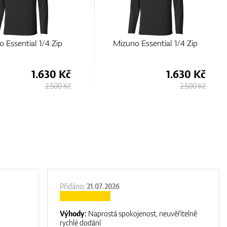
 Essential 1/4 Zip
Under Armour Storm
Windstrike Full Zip
1.630 Kč
1.900 Kč
2.500 Kč
2.930 Kč
Přidáno:
21.07.2026
Výhody:
Naprostá spokojenost, neuvěřitelně
rychlé dodání