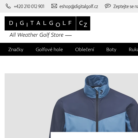
+420 210 012 901
eshop@digitalgolf.cz
Zeptejte se n
Značky
Golfové hole
Oblečení
Boty
Ruk