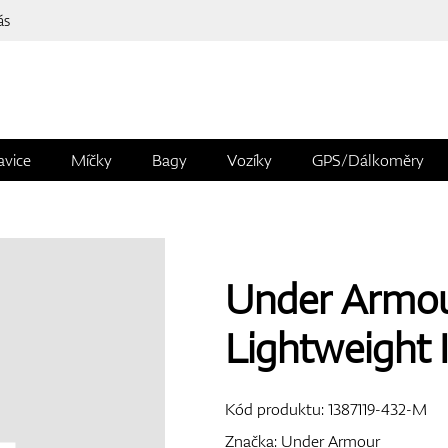
ás
avice
Míčky
Bagy
Vozíky
GPS/Dálkoměry
Under Armou
Lightweight 
Kód produktu:
1387119-432-M
Značka:
Under Armour