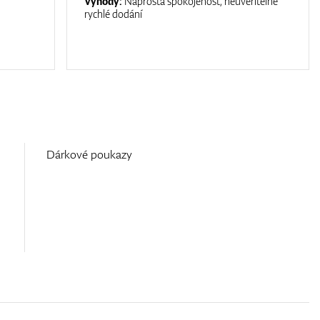
Výhody:
Naprostá spokojenost, neuvěřitelně
rychlé dodání
Dárkové poukazy