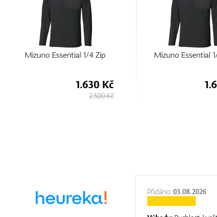
Mizuno Essential 1/4 Zip
Mizuno Essential 1
1.630 Kč
1.
2.500 Kč
:
31.12.2025
Přidáno:
03.08.2026