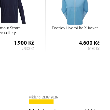
rmour Storm
FootJoy HydroLite X Jacket
e Full Zip
1.900 Kč
4.600 Kč
2.930 Kč
6.130 Kč
Přidáno:
21.07.2026