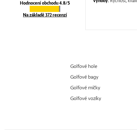
:
top luxury
Výhody:
Rychlost, kvali
Hodnocení obchodu 4.8/5
Na základě 372 recenzí
Golfové hole
Golfové bagy
Golfové míčky
Golfové vozíky