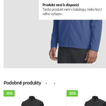
Produkt není k dispozici
Tento produkt není v katalogu, nebo byl z
něho vyřazen.
Podobné produkty
‹
›
-35%
-35%