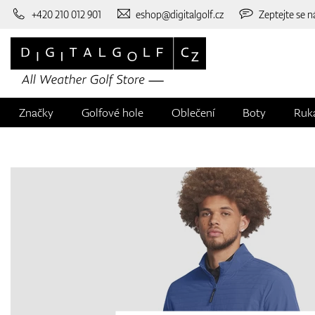
+420 210 012 901
eshop@digitalgolf.cz
Zeptejte se n
Značky
Golfové hole
Oblečení
Boty
Ruk