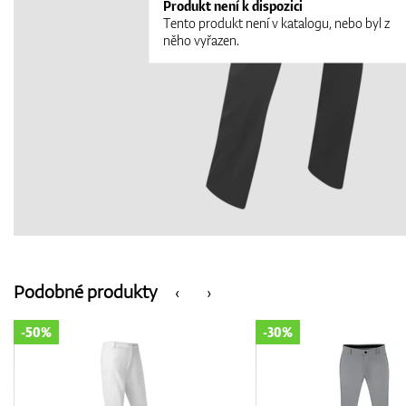
Produkt není k dispozici
Tento produkt není v katalogu, nebo byl z
něho vyřazen.
Podobné produkty
‹
›
-30%
-70%