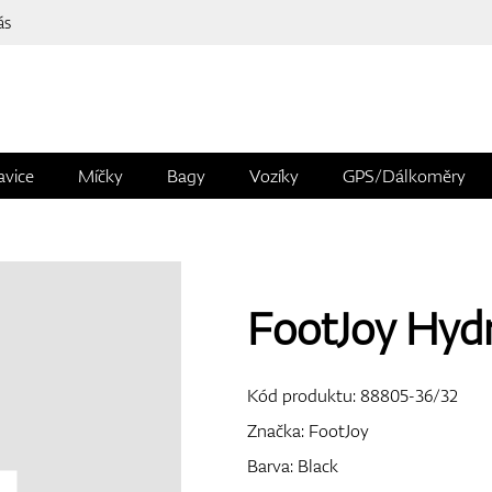
ás
avice
Míčky
Bagy
Vozíky
GPS/Dálkoměry
FootJoy Hydr
Kód produktu:
88805-36/32
Značka:
FootJoy
Barva: Black