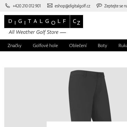
+420 210 012 901
eshop@digitalgolf.cz
Zeptejte se n
Značky
Golfové hole
Oblečení
Boty
Ruk