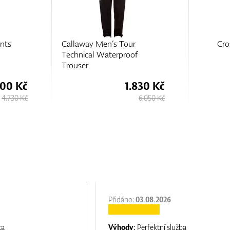
Cross Edge Chinos
Peak Pe
f
Golf Cou
830 Kč
1.730 Kč
6.050 Kč
5.750 Kč
Přidáno:
03.08.2026
ta
Výhody:
Perfektní služba