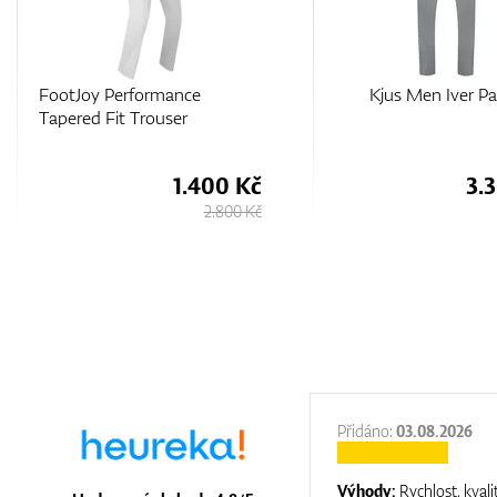
Kjus Men Iver Pants
Callaway Men’s Tour
Technical Waterproo
Trouser
3.300 Kč
1.
4.730 Kč
:
31.12.2025
Přidáno:
03.08.2026
:
top luxury
Výhody:
Rychlost, kvali