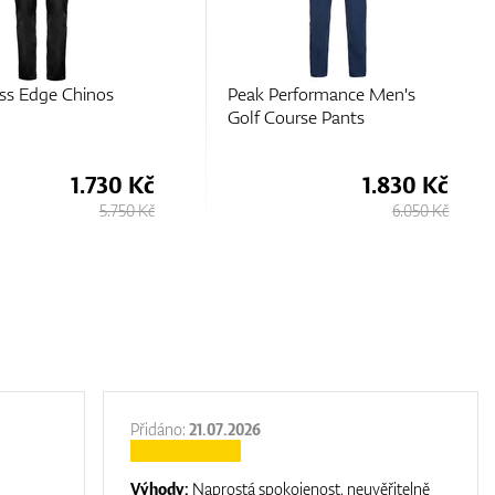
rformance Men's
Chervo Sungshort
rse Pants
1.830 Kč
1.630 Kč
6.050 Kč
5.380 Kč
Přidáno:
21.07.2026
Výhody:
Naprostá spokojenost, neuvěřitelně