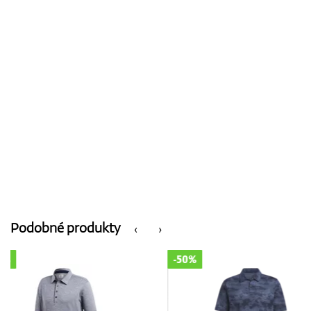
Podobné produkty
‹
›
-50%
-50%