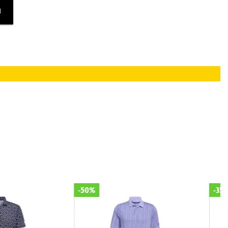
U
-35%