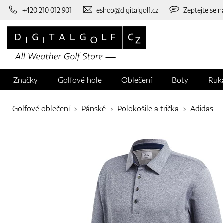
+420 210 012 901
eshop@digitalgolf.cz
Zeptejte se n
Značky
Golfové hole
Oblečení
Boty
Ruk
Golfové oblečení
Pánské
Polokošile a trička
Adidas