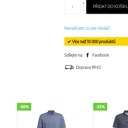
+
PŘIDAT DO KOŠÍK
-
Nenašli jste, co jste hledali?
✓ Více než 10 000 produktů
Sdílejte na:
Facebook
Doprava 99 Kč
-25%
-50%