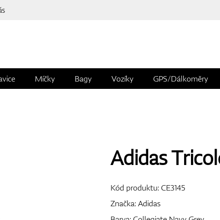
ás
avice
Míčky
Bagy
Vozíky
GPS/Dálkoměry
Adidas Tricol
Kód produktu:
CE3145
Značka:
Adidas
Barva: Collegiate Navy Grey