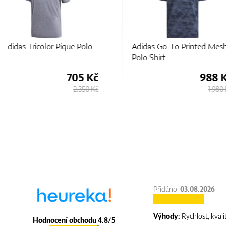
Adidas Go-To Printed Mesh
Adidas Ultimate365 
Polo Shirt
PRIMEKNIT Polo Shir
988 Kč
1.
1.980 Kč
:
31.12.2025
Přidáno:
03.08.2026
:
top luxury
Výhody:
Rychlost, kvali
Hodnocení obchodu 4.8/5