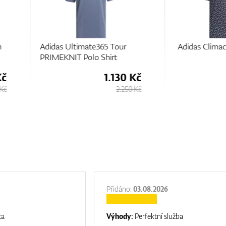
Tour
Adidas Climacool Print Polo
Adidas 
t
Polo Shir
130 Kč
1.390 Kč
2.250 Kč
1.850 Kč
Přidáno:
03.08.2026
ta
Výhody:
Perfektní služba