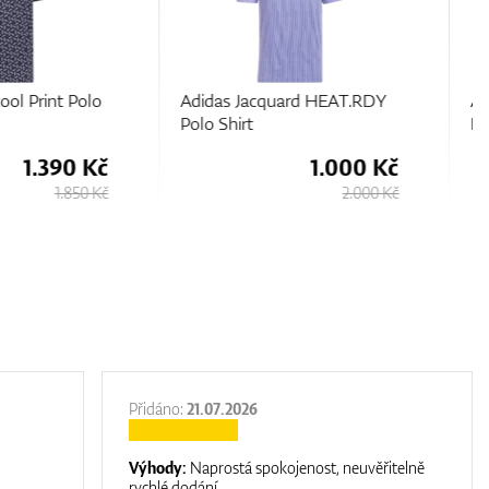
Jacquard HEAT.RDY
Adidas Ultimate365 Stripe
t
Polo Shirt
1.000 Kč
1.210 Kč
2.000 Kč
1.860 Kč
Přidáno:
21.07.2026
Výhody:
Naprostá spokojenost, neuvěřitelně
rychlé dodání