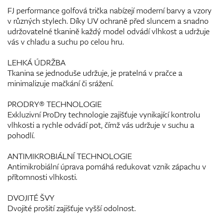
FJ performance golfová trička nabízejí moderní barvy a vzory
v různých stylech. Díky UV ochraně před sluncem a snadno
udržovatelné tkanině každý model odvádí vlhkost a udržuje
vás v chladu a suchu po celou hru.
LEHKÁ ÚDRŽBA
Tkanina se jednoduše udržuje, je pratelná v pračce a
minimalizuje mačkání či srážení.
PRODRY® TECHNOLOGIE
Exkluzivní ProDry technologie zajišťuje vynikající kontrolu
vlhkosti a rychle odvádí pot, čímž vás udržuje v suchu a
pohodlí.
ANTIMIKROBIÁLNÍ TECHNOLOGIE
Antimikrobiální úprava pomáhá redukovat vznik zápachu v
přítomnosti vlhkosti.
DVOJITÉ ŠVY
Dvojité prošití zajišťuje vyšší odolnost.