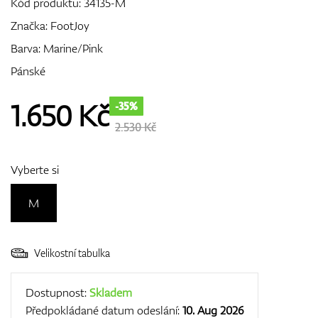
Kód produktu:
34135-M
Značka:
FootJoy
Barva: Marine/Pink
GPS/Dálkoměry
Pánské
1.650
Kč
-35%
Doplňky
2.530 Kč
Vyberte si
Dárkové poukazy
M
Velikostní tabulka
Dostupnost:
Skladem
Předpokládané datum odeslání:
10. Aug 2026