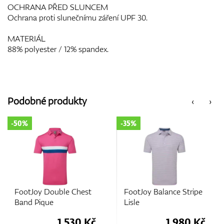
OCHRANA PŘED SLUNCEM
Ochrana proti slunečnímu záření UPF 30.
MATERIÁL
88% polyester / 12% spandex.
Podobné produkty
‹
›
-35%
-35%
FootJoy Balance Stripe
FootJoy Tipped Pique
Lisle
1.980 Kč
1.800 Kč