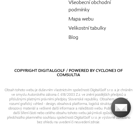
Všeobecní obchodní
podmínky
Mapa webu
Velikostní tabulky
Blog
COPYRIGHT DIGITALGOLF / POWERED BY
CYCLONE3
OF
COMSULTIA
Obsah tohoto webu je duševním vlastnictvím společnosti DigitalGolf s.r.o. a je chráněn
ve smyslu Autorského zákona č. 618/2003 Z.z. ve znění pozdějších předpisů a
příslušnými platnými právními předpisy Slovenské republiky. Obsahem webu se
rozumí grafický vzhled - design, obsahová platforma, logická struktura, textový i
obrazový materiál a veškeré další informace a náležitosti webu. Publikování resp.
další šíření části nebo celého obsahu tohoto webu jakýmkoli způsobem bez
předchozího písemného souhlasu společnosti DigitalGolf s.r.o. je výslovně zakázáno
bez ohledu na uvedení či neuvedení zdroje.