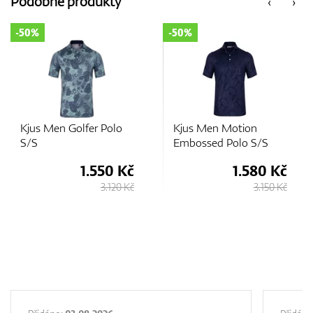
Podobné produkty
‹
›
-50%
-50%
GPS/Dálkoměry
Doplňky
Kjus Men Golfer Polo
Kjus Men Motion
S/S
Embossed Polo S/S
1.550 Kč
1.580 Kč
Dárkové poukazy
3.120 Kč
3.150 Kč