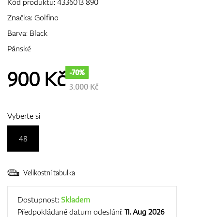
Kód produktu:
4336013 890
Značka:
Golfino
Barva: Black
GPS/Dálkoměry
Pánské
900
Kč
-70%
Doplňky
3.000 Kč
Vyberte si
Dárkové poukazy
48
Velikostní tabulka
Dostupnost:
Skladem
Předpokládané datum odeslání:
11. Aug 2026