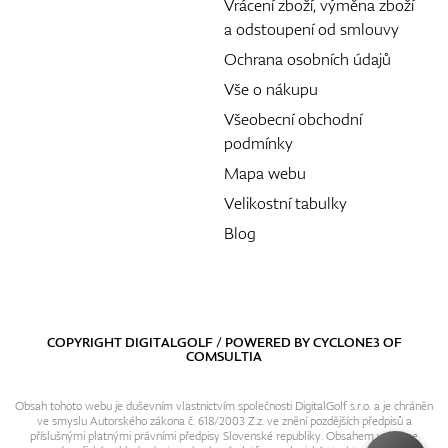
Vrácení zboží, výměna zboží
a odstoupení od smlouvy
Ochrana osobních údajů
Vše o nákupu
Všeobecní obchodní
podmínky
Mapa webu
Velikostní tabulky
Blog
COPYRIGHT DIGITALGOLF / POWERED BY
CYCLONE3
OF
COMSULTIA
Obsah tohoto webu je duševním vlastnictvím společnosti DigitalGolf s.r.o. a je chráněn
ve smyslu Autorského zákona č. 618/2003 Z.z. ve znění pozdějších předpisů a
příslušnými platnými právními předpisy Slovenské republiky. Obsahem webu se