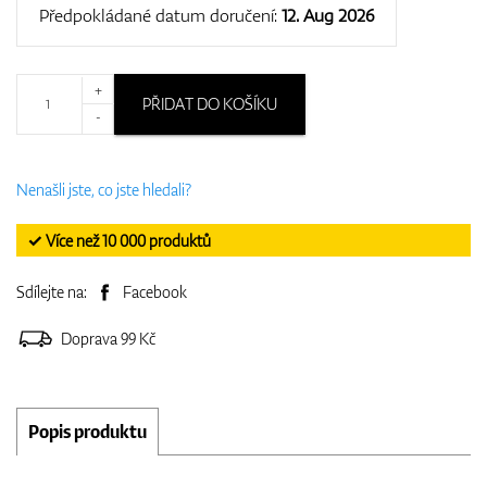
Předpokládané datum doručení:
12. Aug 2026
+
PŘIDAT DO KOŠÍKU
-
Nenašli jste, co jste hledali?
✓ Více než 10 000 produktů
Sdílejte na:
Facebook
Doprava 99 Kč
Popis produktu