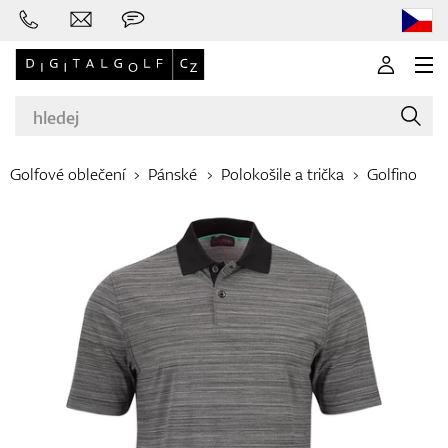
Golfové oblečení
Pánské
Polokošile a trička
Golfino
Značky
Golfové hole
Oblečení