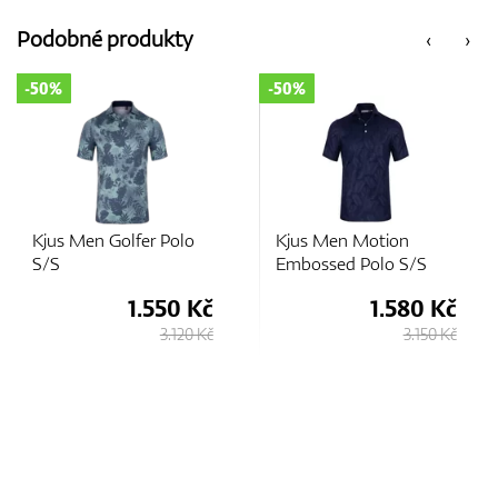
Podobné produkty
‹
›
GPS/Dálkoměry
50%
-50%
-5
Doplňky
Kjus Men Golfer Polo
Kjus Men Motion
Ad
S/S
Embossed Polo S/S
He
Dárkové poukazy
1.550 Kč
1.580 Kč
3.120 Kč
3.150 Kč