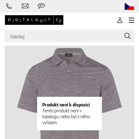
Značky
Golfové hole
Produkt není k dispozici
Tento produkt není v
katalogu, nebo byl z něho
vyřazen.
Oblečení