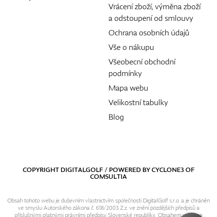
Vrácení zboží, výměna zboží
a odstoupení od smlouvy
Ochrana osobních údajů
Vše o nákupu
Všeobecní obchodní
podmínky
Mapa webu
Velikostní tabulky
Blog
COPYRIGHT DIGITALGOLF / POWERED BY
CYCLONE3
OF
COMSULTIA
Obsah tohoto webu je duševním vlastnictvím společnosti DigitalGolf s.r.o. a je chráněn
ve smyslu Autorského zákona č. 618/2003 Z.z. ve znění pozdějších předpisů a
příslušnými platnými právními předpisy Slovenské republiky. Obsahem webu se