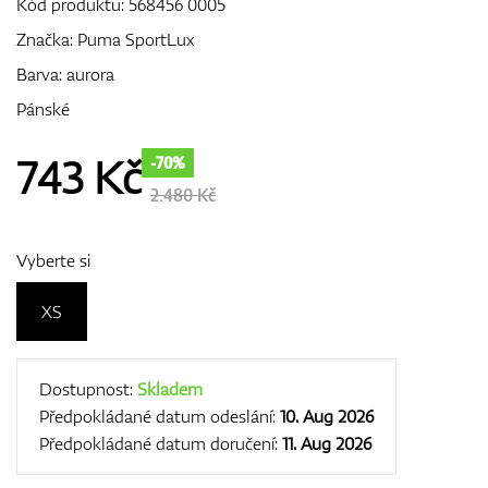
Kód produktu:
568456 0005
Značka:
Puma SportLux
Barva: aurora
GPS/Dálkoměry
Pánské
743
Kč
-70%
Doplňky
2.480 Kč
Vyberte si
Dárkové poukazy
XS
Dostupnost:
Skladem
Předpokládané datum odeslání:
10. Aug 2026
Předpokládané datum doručení:
11. Aug 2026