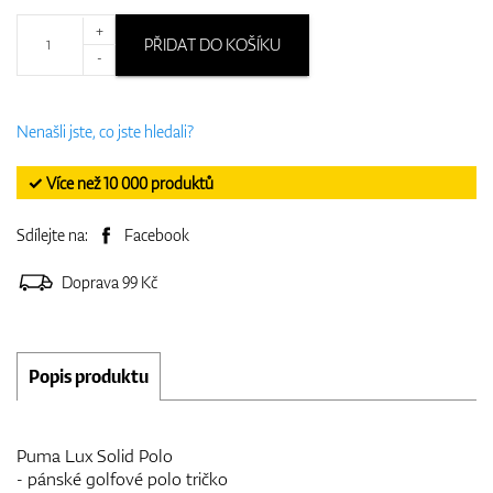
+
PŘIDAT DO KOŠÍKU
-
Nenašli jste, co jste hledali?
✓ Více než 10 000 produktů
Sdílejte na:
Facebook
Doprava 99 Kč
Popis produktu
Puma Lux Solid Polo
- pánské golfové polo tričko