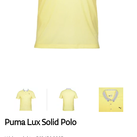
Boty
Rukavice
Míčky
Bagy
Puma Lux Solid Polo
Vozíky