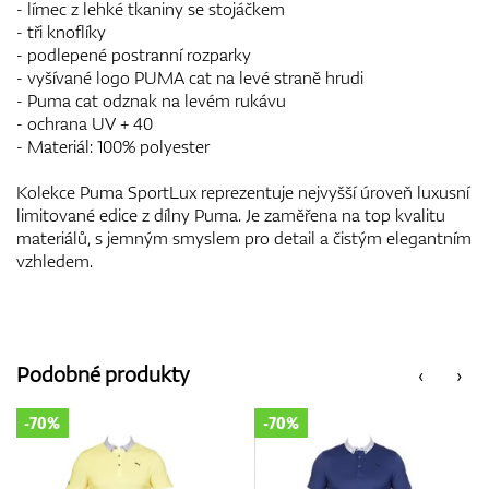
- límec z lehké tkaniny se stojáčkem
- tři knoflíky
- podlepené postranní rozparky
- vyšívané logo PUMA cat na levé straně hrudi
- Puma cat odznak na levém rukávu
- ochrana UV + 40
- Materiál: 100% polyester
Kolekce Puma SportLux reprezentuje nejvyšší úroveň luxusní
limitované edice z dílny Puma. Je zaměřena na top kvalitu
materiálů, s jemným smyslem pro detail a čistým elegantním
vzhledem.
Podobné produkty
‹
›
-70%
-70%