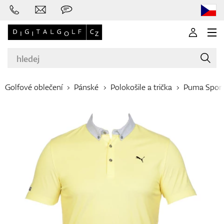
Golfové oblečení
Pánské
Polokošile a trička
Puma Spor
Značky
Golfové hole
Oblečení