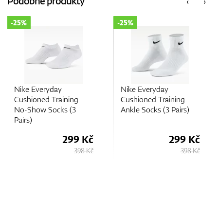
Podobné produkty
‹
›
-25%
-25%
GPS/Dálkoměry
Doplňky
Nike Everyday
Nike Everyday
Cushioned Training
Cushioned Training
No-Show Socks (3
Ankle Socks (3 Pairs)
Pairs)
Dárkové poukazy
299 Kč
299 Kč
398 Kč
398 Kč