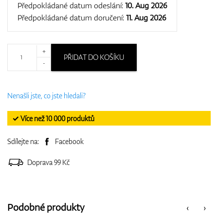
Předpokládané datum odeslání:
10. Aug 2026
Předpokládané datum doručení:
11. Aug 2026
+
PŘIDAT DO KOŠÍKU
-
Nenašli jste, co jste hledali?
✓ Více než 10 000 produktů
Sdílejte na:
Facebook
Doprava 99 Kč
Podobné produkty
‹
›