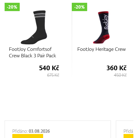
-20%
-25%
Comfortsof
FootJoy Heritage Crew
FootJoy Pr
k 3 Pair Pack
Tab Camo
540 Kč
360 Kč
675 Kč
450 Kč
Přidáno:
03.08.2026
Přidáno