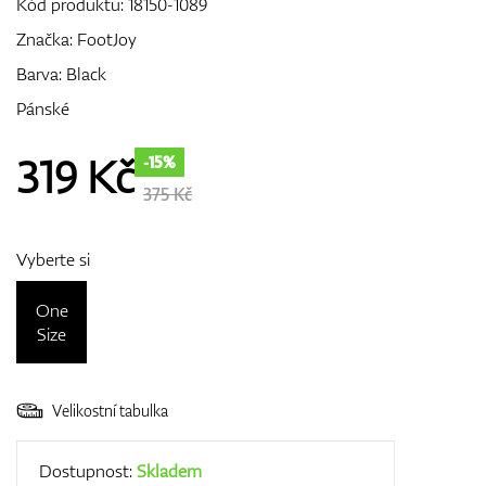
Kód produktu:
18150-1089
Značka:
FootJoy
Barva: Black
GPS/Dálkoměry
Pánské
319
Kč
-15%
Doplňky
375 Kč
Vyberte si
Dárkové poukazy
One
Size
Velikostní tabulka
Dostupnost:
Skladem