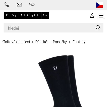
Golfové oblečení
Pánské
Ponožky
FootJoy
Značky
Golfové hole
Oblečení