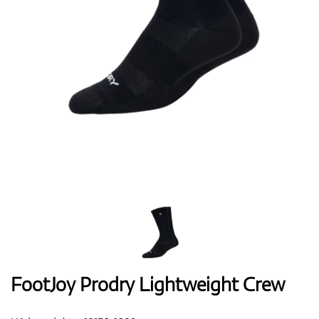
Boty
Rukavice
Míčky
Bagy
FootJoy Prodry Lightweight Crew
Vozíky