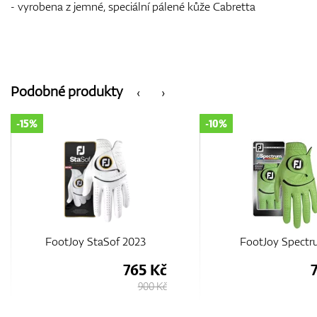
- vyrobena z jemné, speciální pálené kůže Cabretta
Podobné produkty
‹
›
-10%
-10%
FootJoy Spectrum
FootJoy Spect
720 Kč
800 Kč