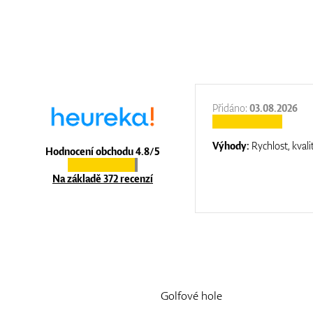
:
31.12.2025
Přidáno:
03.08.2026
:
top luxury
Výhody:
Rychlost, kvali
Hodnocení obchodu 4.8/5
Na základě 372 recenzí
Golfové hole