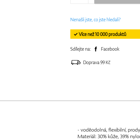
Nenašli jste, co jste hledali?
✓ Více než 10 000 produktů
Sdílejte na:
Facebook
Doprava 99 Kč
- voděodolná, flexibilní, prod
Materiál: 30% kůže, 39% nylo