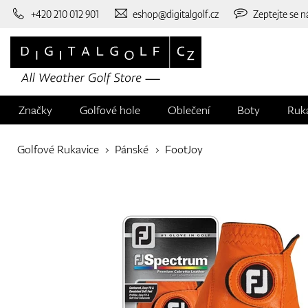
+420 210 012 901
eshop@digitalgolf.cz
Zeptejte se n
Značky
Golfové hole
Oblečení
Boty
Ruk
Golfové Rukavice
Pánské
FootJoy