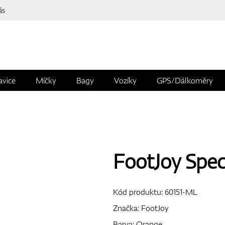
ás
avice
Míčky
Bagy
Vozíky
GPS/Dálkoměry
FootJoy Spe
Kód produktu:
60151-ML
Značka:
FootJoy
Barva: Orange