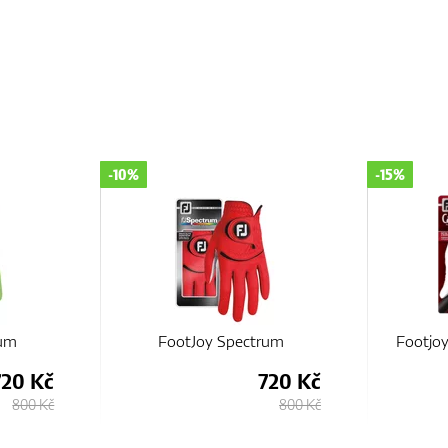
-15%
-10%
rum
Footjoy Cabrettasof Cadet
Foo
720 Kč
616 Kč
800 Kč
725 Kč