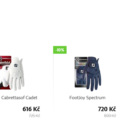
-15%
tJoy Spectrum
FootJoy StaSof Cadet 2023
720 Kč
765 Kč
800 Kč
900 Kč