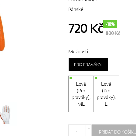
Pánské
720
Kč
-10%
800 Kč
Možnosti
PRO PRAVÁKY:
Levá
Levá
(Pro
(Pro
praváky),
praváky),
ML
L
+
PŘIDAT DO KOŠÍK
-