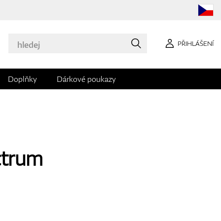
PŘIHLÁŠENÍ
Doplňky
Dárkové poukazy
ctrum