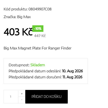
Kód produktu:
08049907C08
Značka:
Big Max
GPS/Dálkoměry
403
Kč
-10%
447 Kč
Doplňky
Big Max Magnet Plate For Ranger Finder
Dárkové poukazy
Dostupnost:
Skladem
Předpokládané datum odeslání:
10. Aug 2026
Předpokládané datum doručení:
11. Aug 2026
+
PŘIDAT DO KOŠÍKU
-