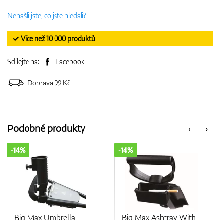
Nenašli jste, co jste hledali?
✓ Více než 10 000 produktů
Sdílejte na:
Facebook
Doprava 99 Kč
Podobné produkty
‹
›
-14%
-14%
Umbrella
Big Max Ashtray With
Big Max Q