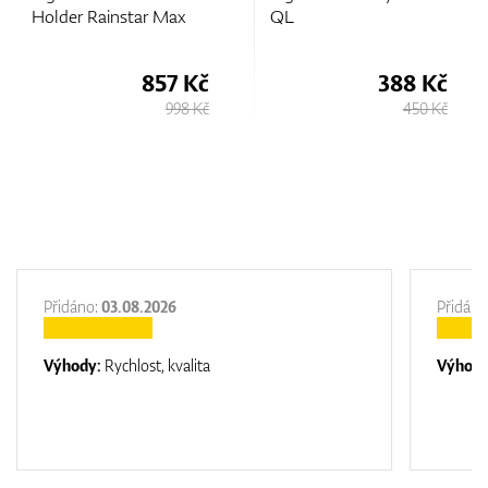
instar Max
QL
Ranger Fin
857 Kč
388 Kč
998 Kč
450 Kč
Přidáno:
03.08.2026
Přidáno
Výhody:
Rychlost, kvalita
Výhod