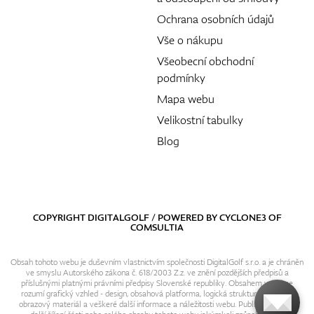
Ochrana osobních údajů
Vše o nákupu
Všeobecní obchodní
podmínky
Mapa webu
Velikostní tabulky
Blog
COPYRIGHT DIGITALGOLF / POWERED BY
CYCLONE3
OF
COMSULTIA
Obsah tohoto webu je duševním vlastnictvím společnosti DigitalGolf s.r.o. a je chráněn
ve smyslu Autorského zákona č. 618/2003 Z.z. ve znění pozdějších předpisů a
příslušnými platnými právními předpisy Slovenské republiky. Obsahem webu se
rozumí grafický vzhled - design, obsahová platforma, logická struktura, textový i
obrazový materiál a veškeré další informace a náležitosti webu. Publikování resp.