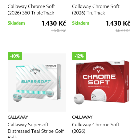
Callaway Chrome Soft
Callaway Chrome Soft
(2026) 360 TripleTrack
(2026) TruTrack
1.430 Kč
1.430 Kč
GPS/Dálkoměry
Skladem
Skladem
1.630 Kč
1.630 Kč
Doplňky
-10%
-12%
Dárkové poukazy
CALLAWAY
CALLAWAY
Callaway Supersoft
Callaway Chrome Soft
Distressed Teal Stripe Golf
(2026)
Balls