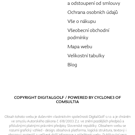
a odstoupení od smlouvy
Ochrana osobních údajů
Vše o nákupu
Všeobecní obchodní
podmínky
Mapa webu
Velikostní tabulky
Blog
COPYRIGHT DIGITALGOLF / POWERED BY
CYCLONE3
OF
COMSULTIA
Obsah tohoto webu je duševním vlastnictvím společnosti DigitalGolf s.r.o. a je chráněn
ve smyslu Autorského zákona č. 618/2003 Z.z. ve znění pozdějších předpisů a
příslušnými platnými právními předpisy Slovenské republiky. Obsahem webu se
rozumí grafický vzhled - design, obsahová platforma, logická struktura, textový i
obrazový materiál a veškeré další informace a náležitosti webu. Publikování resp.