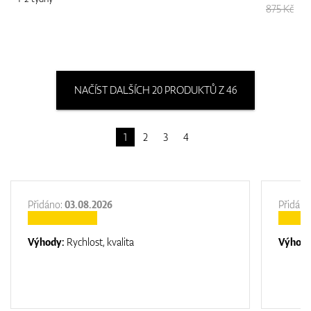
875 Kč
NAČÍST DALŠÍCH 20 PRODUKTŮ Z 46
1
2
3
4
Přidáno:
03.08.2026
Přidáno
Výhody:
Rychlost, kvalita
Výhod