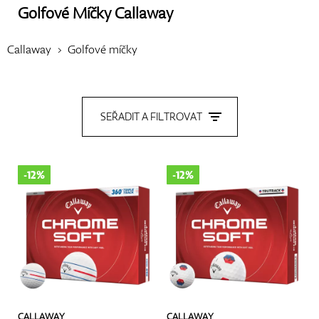
Golfové Míčky
Callaway
Boty
Callaway
Golfové míčky
Rukavice
SEŘADIT A FILTROVAT
Míčky
-12%
-12%
Bagy
Vozíky
CALLAWAY
CALLAWAY