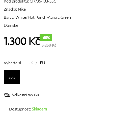
Kód produktu:
CI7736-103-35,5
Značka:
Nike
Barva: White/Hot Punch-Aurora Green
GPS/Dálkoměry
Dámské
1.300
Kč
-60%
Doplňky
3.250 Kč
Vyberte si
UK
/
EU
Dárkové poukazy
35,5
Velikostní tabulka
Dostupnost:
Skladem