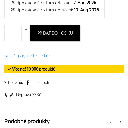
Předpokládané datum odeslání:
7. Aug 2026
Předpokládané datum doručení:
10. Aug 2026
+
PŘIDAT DO KOŠÍKU
-
Nenašli jste, co jste hledali?
✓ Více než 10 000 produktů
Sdílejte na:
Facebook
Doprava 99 Kč
Podobné produkty
‹
›