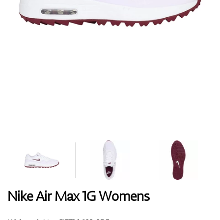
Boty
Rukavice
Míčky
Bagy
Nike Air Max 1G Womens
Vozíky