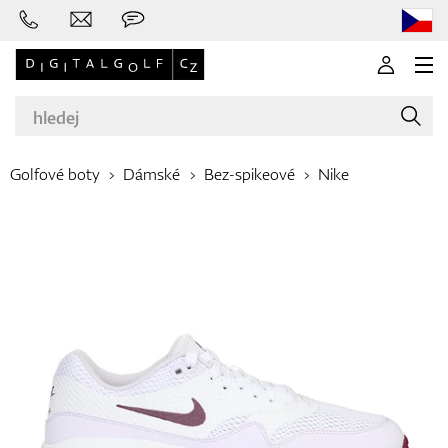
Golfové boty
Dámské
Bez-spikeové
Nike
Značky
Golfové hole
Oblečení