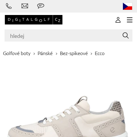
Golfové boty
Pánské
Bez-spikeové
Ecco
Značky
Golfové hole
Oblečení