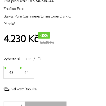
Kód produktu:
13052461586-44
Značka:
Ecco
Barva: Pure Cashmere/Limestone/Dark C
GPS/Dálkoměry
Pánské
4.230
Kč
-25%
Doplňky
5.630 Kč
Vyberte si
UK
/
EU
Dárkové poukazy
43
44
Velikostní tabulka
+