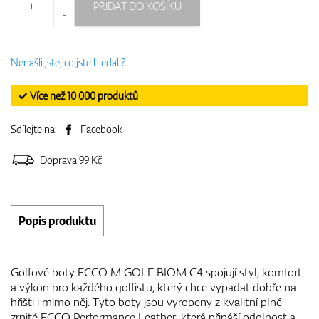
PŘIDAT DO KOŠÍKU
-
Nenašli jste, co jste hledali?
✓ Více než 10 000 produktů
Sdílejte na:
Facebook
Doprava 99 Kč
Popis produktu
Golfové boty ECCO M GOLF BIOM C4 spojují styl, komfort
a výkon pro každého golfistu, který chce vypadat dobře na
hřišti i mimo něj. Tyto boty jsou vyrobeny z kvalitní plné
zrnité ECCO Performance Leather, která přináší odolnost a