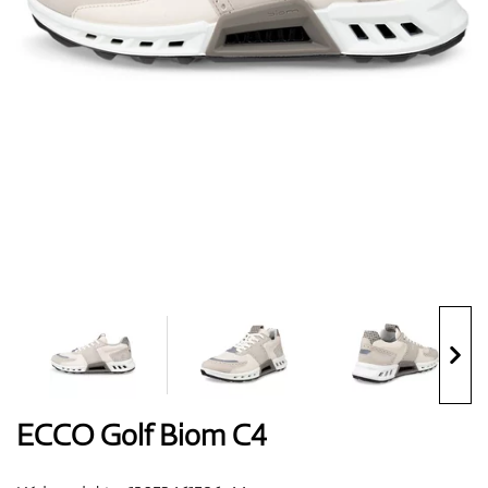
Boty
Rukavice
Míčky
Bagy
ECCO Golf Biom C4
Vozíky