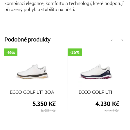
kombinaci elegance, komfortu a technologií, které podporují
přirozený pohyb a stabilitu na hřišti.
Podobné produkty
‹
›
-25%
-35%
ECCO GOLF LT1
ECCO Golf Biom H5
4.230 Kč
3.650 Kč
5.630 Kč
5.630 Kč