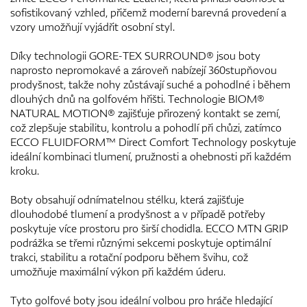
sofistikovaný vzhled, přičemž moderní barevná provedení a
vzory umožňují vyjádřit osobní styl.
Díky technologii GORE-TEX SURROUND® jsou boty
naprosto nepromokavé a zároveň nabízejí 360stupňovou
prodyšnost, takže nohy zůstávají suché a pohodlné i během
dlouhých dnů na golfovém hřišti. Technologie BIOM®
NATURAL MOTION® zajišťuje přirozený kontakt se zemí,
což zlepšuje stabilitu, kontrolu a pohodlí při chůzi, zatímco
ECCO FLUIDFORM™ Direct Comfort Technology poskytuje
ideální kombinaci tlumení, pružnosti a ohebnosti při každém
kroku.
Boty obsahují odnímatelnou stélku, která zajišťuje
dlouhodobé tlumení a prodyšnost a v případě potřeby
poskytuje více prostoru pro širší chodidla. ECCO MTN GRIP
podrážka se třemi různými sekcemi poskytuje optimální
trakci, stabilitu a rotační podporu během švihu, což
umožňuje maximální výkon při každém úderu.
Tyto golfové boty jsou ideální volbou pro hráče hledající